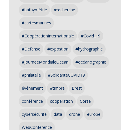
#bathymétrie
#recherche
#cartesmarines
#CoopérationInternationale
#Covid_19
#Défense
#expostion
#hydrographie
#JourneeMondialeOcean
#océanographie
#philatélie
#SolidariteCOVID19
événement
#timbre
Brest
conférence
coopération
Corse
cybersécurité
data
drone
europe
WebConférence