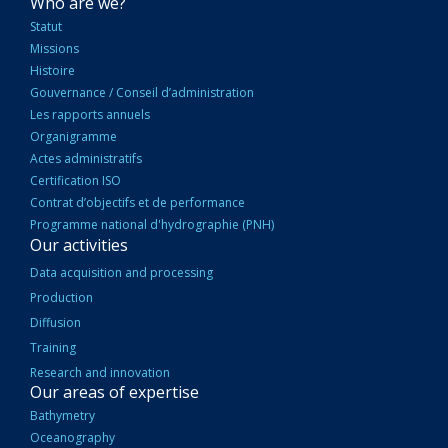
NAVIGATION
Who are we?
PRINCIPALE
Statut
Missions
Histoire
Gouvernance / Conseil d’administration
Les rapports annuels
Organigramme
Actes administratifs
Certification ISO
Contrat d’objectifs et de performance
Programme national d'hydrographie (PNH)
Our activities
Data acquisition and processing
Production
Diffusion
Training
Research and innovation
Our areas of expertise
Bathymetry
Oceanography