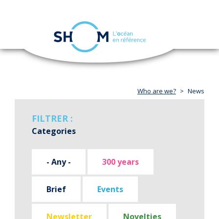
Cookies management panel
Toggle
navigation
Skip
to
main
content
Who are we?
News
FILTRER :
Categories
- Any -
300 years
Brief
Events
Newsletter
Novelties