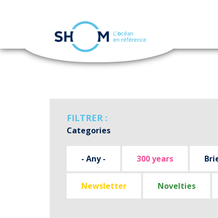
Cookies management panel
Skip
to
main
content
FILTRER :
Categories
- Any -
300 years
Bri
Newsletter
Novelties