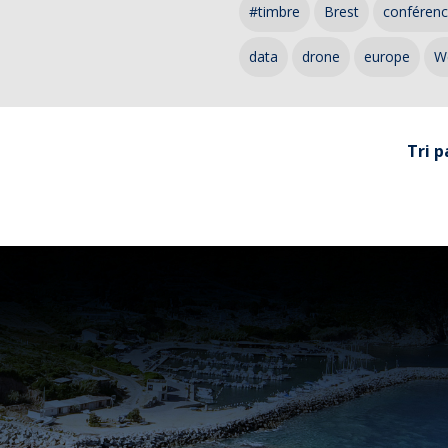
#timbre
Brest
conféren
data
drone
europe
W
Tri p