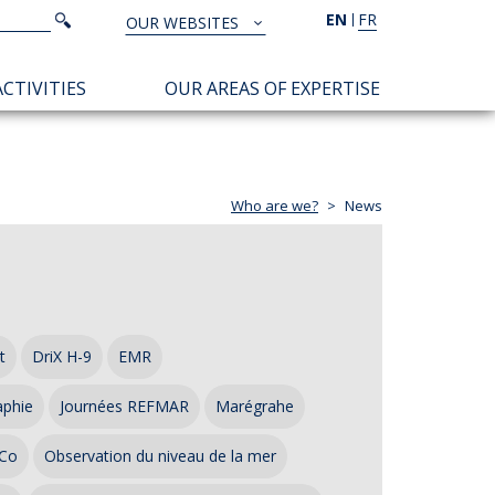
Search
EN
FR
Search
OUR WEBSITES
TOUS
NOS
CTIVITIES
OUR AREAS OF EXPERTISE
SITES
Who are we?
News
t
DriX H-9
EMR
aphie
Journées REFMAR
Marégrahe
Co
Observation du niveau de la mer