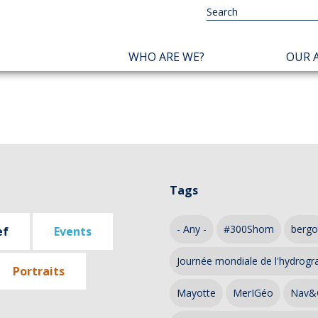
NAVIGATION
WHO ARE WE?
OUR A
PRINCIPALE
Tags
- Any -
#300Shom
bergo
ef
Events
Journée mondiale de l'hydrogr
Portraits
Mayotte
MerIGéo
Nav&