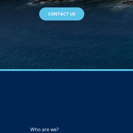
CONTACT US
NAVIGATION
Who are we?