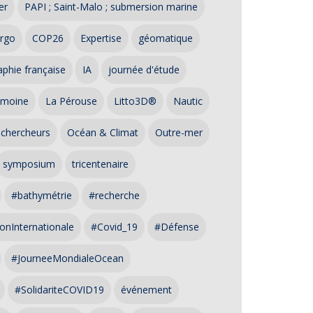
er
PAPI ; Saint-Malo ; submersion marine
rgo
COP26
Expertise
géomatique
phie française
IA
journée d'étude
imoine
La Pérouse
Litto3D®
Nautic
 chercheurs
Océan & Climat
Outre-mer
symposium
tricentenaire
#bathymétrie
#recherche
onInternationale
#Covid_19
#Défense
#JourneeMondialeOcean
#SolidariteCOVID19
événement