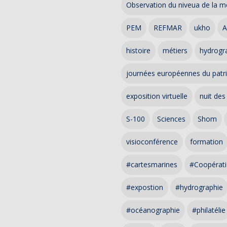
Observation du niveua de la m
PEM
REFMAR
ukho
A
histoire
métiers
hydrogra
journées européennes du patr
exposition virtuelle
nuit des
S-100
Sciences
Shom
visioconférence
formation
#cartesmarines
#Coopérati
#expostion
#hydrographie
#océanographie
#philatélie