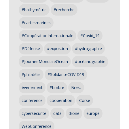
#bathymétrie
#recherche
#cartesmarines
#CoopérationInternationale
#Covid_19
#Défense
#expostion
#hydrographie
#JourneeMondialeOcean
#océanographie
#philatélie
#SolidariteCOVID19
événement
#timbre
Brest
conférence
coopération
Corse
cybersécurité
data
drone
europe
WebConférence