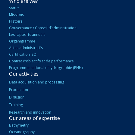
NAVIGATION
Who are we?
PRINCIPALE
Statut
Missions
Histoire
Gouvernance / Conseil d’administration
Les rapports annuels
Organigramme
Actes administratifs
Certification ISO
Contrat d’objectifs et de performance
Programme national d'hydrographie (PNH)
Our activities
Data acquisition and processing
Production
Diffusion
Training
Research and innovation
Our areas of expertise
Bathymetry
Oceanography