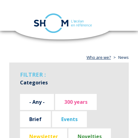
Cookies management panel
Toggle
navigation
Skip
to
main
content
Who are we?
News
FILTRER :
Categories
- Any -
300 years
Brief
Events
Newsletter
Novelties