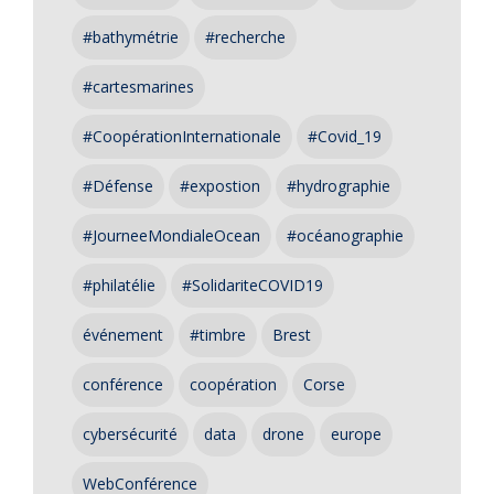
#bathymétrie
#recherche
#cartesmarines
#CoopérationInternationale
#Covid_19
#Défense
#expostion
#hydrographie
#JourneeMondialeOcean
#océanographie
#philatélie
#SolidariteCOVID19
événement
#timbre
Brest
conférence
coopération
Corse
cybersécurité
data
drone
europe
WebConférence