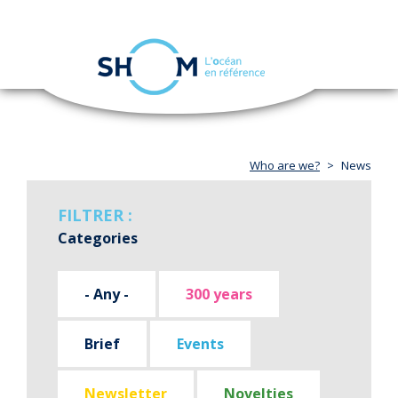
Cookies management panel
Toggle
navigation
Skip
to
main
content
Who are we?
News
FILTRER :
Categories
- Any -
300 years
Brief
Events
Newsletter
Novelties