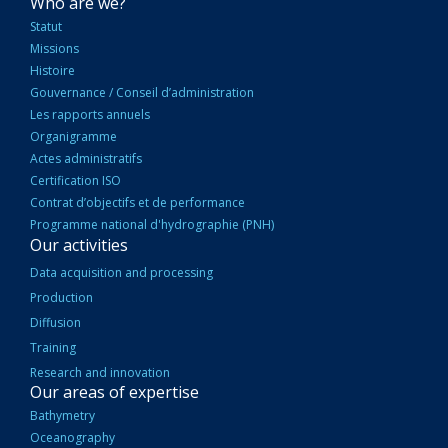
NAVIGATION
Who are we?
PRINCIPALE
Statut
Missions
Histoire
Gouvernance / Conseil d’administration
Les rapports annuels
Organigramme
Actes administratifs
Certification ISO
Contrat d’objectifs et de performance
Programme national d'hydrographie (PNH)
Our activities
Data acquisition and processing
Production
Diffusion
Training
Research and innovation
Our areas of expertise
Bathymetry
Oceanography