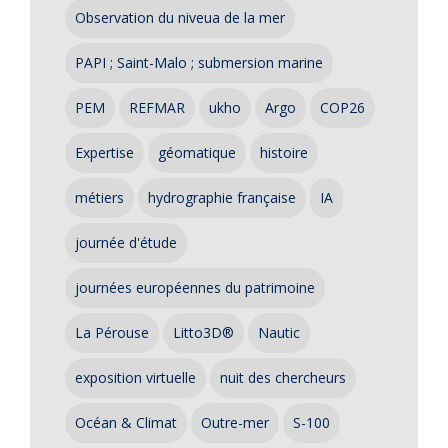
Observation du niveua de la mer
PAPI ; Saint-Malo ; submersion marine
PEM
REFMAR
ukho
Argo
COP26
Expertise
géomatique
histoire
métiers
hydrographie française
IA
journée d'étude
journées européennes du patrimoine
La Pérouse
Litto3D®
Nautic
exposition virtuelle
nuit des chercheurs
Océan & Climat
Outre-mer
S-100