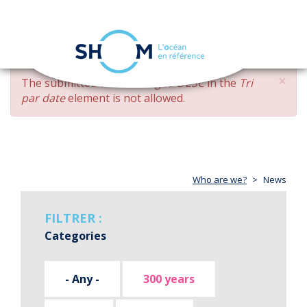
Cookies management panel
Toggle
navigation
Skip
×
ERROR
The submitted value
changed DESC
in the
Tri
to
MESSAGE
par date
element is not allowed.
main
content
Who are we?
News
FILTRER :
Categories
- Any -
300 years