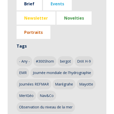
Brief
Events
Newsletter
Novelties
Portraits
Tags
- Any -
#300Shom
bergot
DriX H-9
EMR
Journée mondiale de l'hydrographie
Journées REFMAR
Marégrahe
Mayotte
MerIGéo
Nav&Co
Observation du niveau de la mer