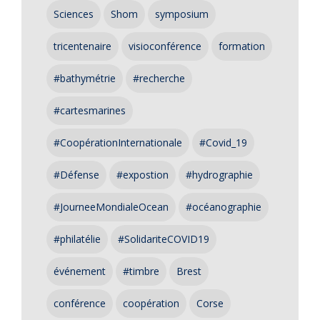
Sciences
Shom
symposium
tricentenaire
visioconférence
formation
#bathymétrie
#recherche
#cartesmarines
#CoopérationInternationale
#Covid_19
#Défense
#expostion
#hydrographie
#JourneeMondialeOcean
#océanographie
#philatélie
#SolidariteCOVID19
événement
#timbre
Brest
conférence
coopération
Corse