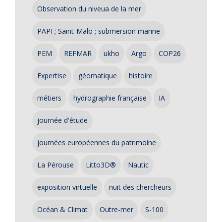
Observation du niveua de la mer
PAPI ; Saint-Malo ; submersion marine
PEM
REFMAR
ukho
Argo
COP26
Expertise
géomatique
histoire
métiers
hydrographie française
IA
journée d'étude
journées européennes du patrimoine
La Pérouse
Litto3D®
Nautic
exposition virtuelle
nuit des chercheurs
Océan & Climat
Outre-mer
S-100