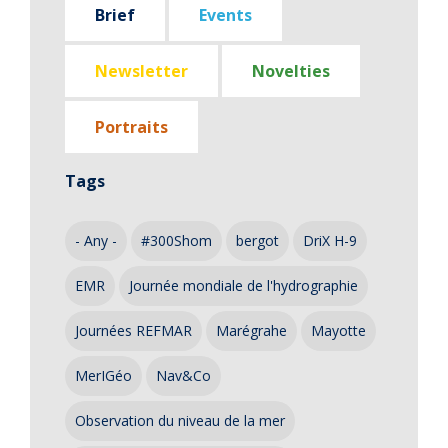
Brief
Events
Newsletter
Novelties
Portraits
Tags
- Any -
#300Shom
bergot
DriX H-9
EMR
Journée mondiale de l'hydrographie
Journées REFMAR
Marégrahe
Mayotte
MerIGéo
Nav&Co
Observation du niveau de la mer