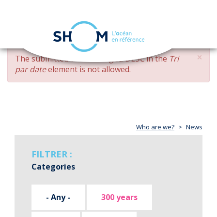
Cookies management panel
Toggle
navigation
Skip
×
ERROR
The submitted value
changed DESC
in the
Tri
to
MESSAGE
par date
element is not allowed.
main
content
Who are we?
News
FILTRER :
Categories
- Any -
300 years