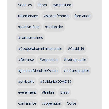
Sciences
Shom
symposium
tricentenaire
visioconférence
formation
#bathymétrie
#recherche
#cartesmarines
#CoopérationInternationale
#Covid_19
#Défense
#expostion
#hydrographie
#JourneeMondialeOcean
#océanographie
#philatélie
#SolidariteCOVID19
événement
#timbre
Brest
conférence
coopération
Corse