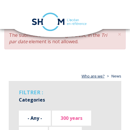
Cookies management panel
Toggle
navigation
Skip
×
ERROR
The submitted value
changed DESC
in the
Tri
to
MESSAGE
par date
element is not allowed.
main
content
Who are we?
News
FILTRER :
Categories
- Any -
300 years