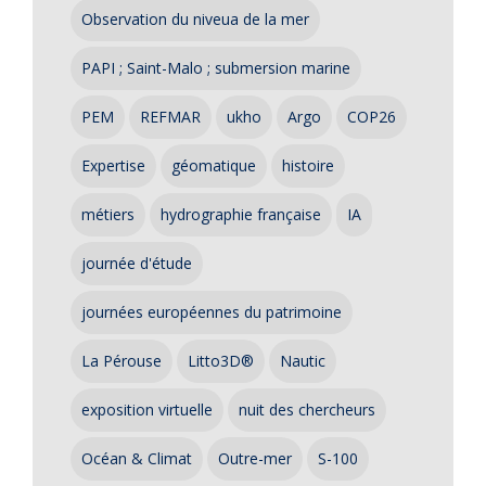
Observation du niveua de la mer
PAPI ; Saint-Malo ; submersion marine
PEM
REFMAR
ukho
Argo
COP26
Expertise
géomatique
histoire
métiers
hydrographie française
IA
journée d'étude
journées européennes du patrimoine
La Pérouse
Litto3D®
Nautic
exposition virtuelle
nuit des chercheurs
Océan & Climat
Outre-mer
S-100