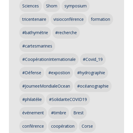
Sciences
Shom
symposium
tricentenaire
visioconférence
formation
#bathymétrie
#recherche
#cartesmarines
#CoopérationInternationale
#Covid_19
#Défense
#expostion
#hydrographie
#JourneeMondialeOcean
#océanographie
#philatélie
#SolidariteCOVID19
événement
#timbre
Brest
conférence
coopération
Corse