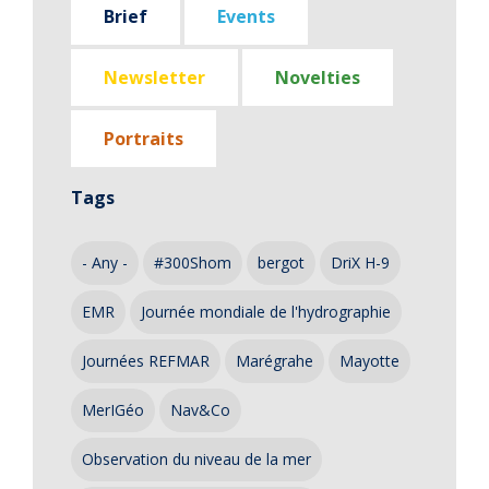
Brief
Events
Newsletter
Novelties
Portraits
Tags
- Any -
#300Shom
bergot
DriX H-9
EMR
Journée mondiale de l'hydrographie
Journées REFMAR
Marégrahe
Mayotte
MerIGéo
Nav&Co
Observation du niveau de la mer