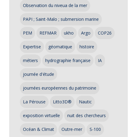
Observation du niveua de la mer
PAPI ; Saint-Malo ; submersion marine
PEM
REFMAR
ukho
Argo
COP26
Expertise
géomatique
histoire
métiers
hydrographie française
IA
journée d'étude
journées européennes du patrimoine
La Pérouse
Litto3D®
Nautic
exposition virtuelle
nuit des chercheurs
Océan & Climat
Outre-mer
S-100