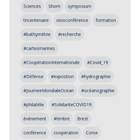
Sciences
Shom
symposium
tricentenaire
visioconférence
formation
#bathymétrie
#recherche
#cartesmarines
#CoopérationInternationale
#Covid_19
#Défense
#expostion
#hydrographie
#JourneeMondialeOcean
#océanographie
#philatélie
#SolidariteCOVID19
événement
#timbre
Brest
conférence
coopération
Corse