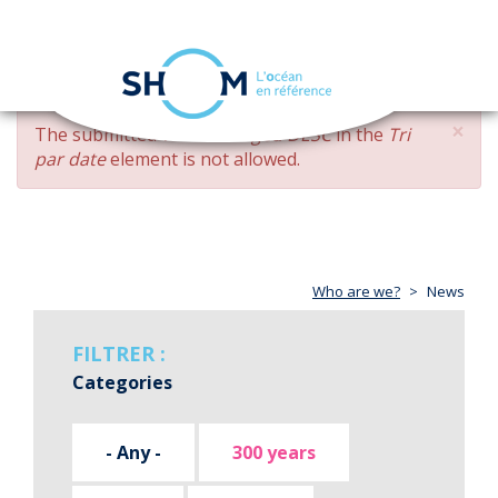
Cookies management panel
Toggle
navigation
Skip
×
ERROR
The submitted value
changed DESC
in the
Tri
to
MESSAGE
par date
element is not allowed.
main
content
Who are we?
News
FILTRER :
Categories
- Any -
300 years