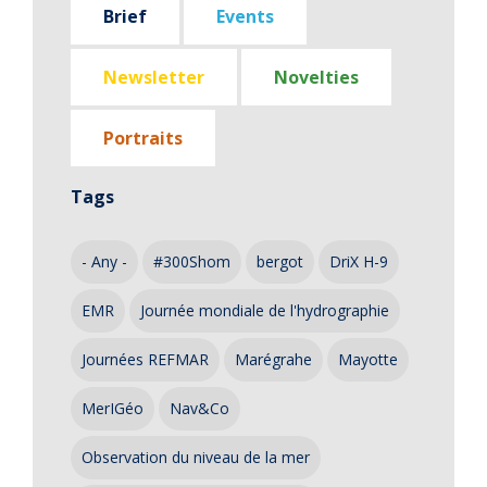
Brief
Events
Newsletter
Novelties
Portraits
Tags
- Any -
#300Shom
bergot
DriX H-9
EMR
Journée mondiale de l'hydrographie
Journées REFMAR
Marégrahe
Mayotte
MerIGéo
Nav&Co
Observation du niveau de la mer