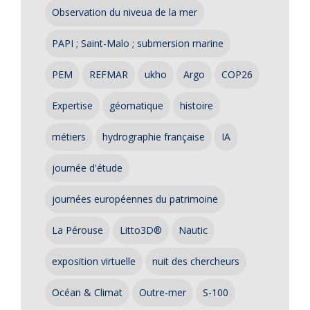
Observation du niveua de la mer
PAPI ; Saint-Malo ; submersion marine
PEM
REFMAR
ukho
Argo
COP26
Expertise
géomatique
histoire
métiers
hydrographie française
IA
journée d'étude
journées européennes du patrimoine
La Pérouse
Litto3D®
Nautic
exposition virtuelle
nuit des chercheurs
Océan & Climat
Outre-mer
S-100