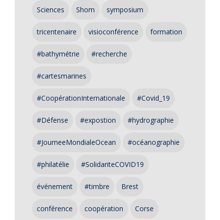
Sciences
Shom
symposium
tricentenaire
visioconférence
formation
#bathymétrie
#recherche
#cartesmarines
#CoopérationInternationale
#Covid_19
#Défense
#expostion
#hydrographie
#JourneeMondialeOcean
#océanographie
#philatélie
#SolidariteCOVID19
événement
#timbre
Brest
conférence
coopération
Corse