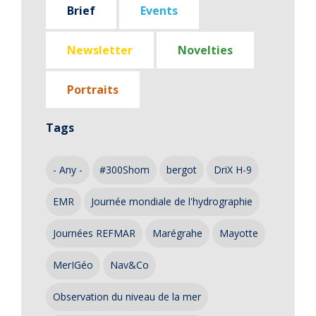
Brief
Events
Newsletter
Novelties
Portraits
Tags
- Any -
#300Shom
bergot
DriX H-9
EMR
Journée mondiale de l'hydrographie
Journées REFMAR
Marégrahe
Mayotte
MerIGéo
Nav&Co
Observation du niveau de la mer