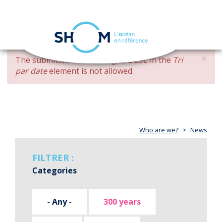
Cookies management panel
Toggle
navigation
Skip
×
ERROR
The submitted value
changed DESC
in the
Tri
to
MESSAGE
par date
element is not allowed.
main
content
Who are we?
News
FILTRER :
Categories
- Any -
300 years