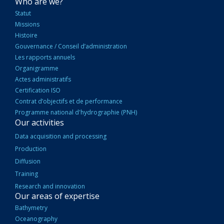
NAVIGATION
Who are we?
PRINCIPALE
Statut
Missions
Histoire
Gouvernance / Conseil d’administration
Les rapports annuels
Organigramme
Actes administratifs
Certification ISO
Contrat d’objectifs et de performance
Programme national d'hydrographie (PNH)
Our activities
Data acquisition and processing
Production
Diffusion
Training
Research and innovation
Our areas of expertise
Bathymetry
Oceanography