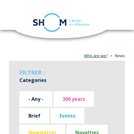
Cookies management panel
Toggle
navigation
Skip
to
main
content
Who are we?
News
FILTRER :
Categories
- Any -
300 years
Brief
Events
Newsletter
Novelties