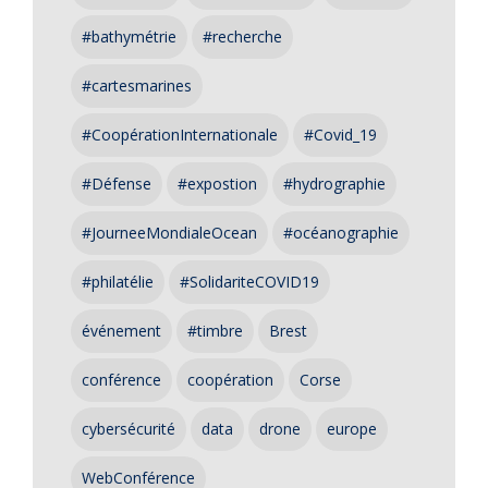
#bathymétrie
#recherche
#cartesmarines
#CoopérationInternationale
#Covid_19
#Défense
#expostion
#hydrographie
#JourneeMondialeOcean
#océanographie
#philatélie
#SolidariteCOVID19
événement
#timbre
Brest
conférence
coopération
Corse
cybersécurité
data
drone
europe
WebConférence