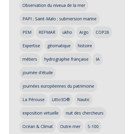
Observation du niveua de la mer
PAPI ; Saint-Malo ; submersion marine
PEM
REFMAR
ukho
Argo
COP26
Expertise
géomatique
histoire
métiers
hydrographie française
IA
journée d'étude
journées européennes du patrimoine
La Pérouse
Litto3D®
Nautic
exposition virtuelle
nuit des chercheurs
Océan & Climat
Outre-mer
S-100