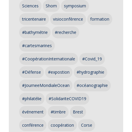
Sciences
Shom
symposium
tricentenaire
visioconférence
formation
#bathymétrie
#recherche
#cartesmarines
#CoopérationInternationale
#Covid_19
#Défense
#expostion
#hydrographie
#JourneeMondialeOcean
#océanographie
#philatélie
#SolidariteCOVID19
événement
#timbre
Brest
conférence
coopération
Corse