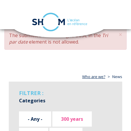
Cookies management panel
Toggle
navigation
Skip
×
ERROR
The submitted value
changed DESC
in the
Tri
to
MESSAGE
par date
element is not allowed.
main
content
Who are we?
News
FILTRER :
Categories
- Any -
300 years