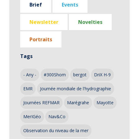
Brief
Events
Newsletter
Novelties
Portraits
Tags
- Any -
#300Shom
bergot
DriX H-9
EMR
Journée mondiale de l'hydrographie
Journées REFMAR
Marégrahe
Mayotte
MerIGéo
Nav&Co
Observation du niveau de la mer