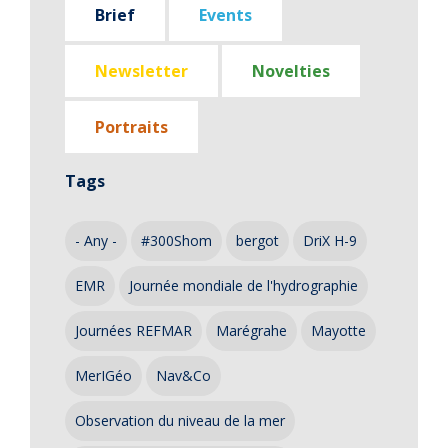
Brief
Events
Newsletter
Novelties
Portraits
Tags
- Any -
#300Shom
bergot
DriX H-9
EMR
Journée mondiale de l'hydrographie
Journées REFMAR
Marégrahe
Mayotte
MerIGéo
Nav&Co
Observation du niveau de la mer