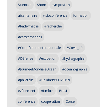
Sciences
Shom
symposium
tricentenaire
visioconférence
formation
#bathymétrie
#recherche
#cartesmarines
#CoopérationInternationale
#Covid_19
#Défense
#expostion
#hydrographie
#JourneeMondialeOcean
#océanographie
#philatélie
#SolidariteCOVID19
événement
#timbre
Brest
conférence
coopération
Corse