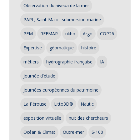
Observation du niveua de la mer
PAPI ; Saint-Malo ; submersion marine
PEM
REFMAR
ukho
Argo
COP26
Expertise
géomatique
histoire
métiers
hydrographie française
IA
journée d'étude
journées européennes du patrimoine
La Pérouse
Litto3D®
Nautic
exposition virtuelle
nuit des chercheurs
Océan & Climat
Outre-mer
S-100