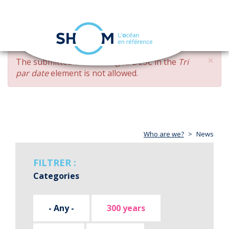
Cookies management panel
Toggle
navigation
Skip
×
ERROR
The submitted value
changed DESC
in the
Tri
to
MESSAGE
par date
element is not allowed.
main
content
Who are we?
News
FILTRER :
Categories
- Any -
300 years