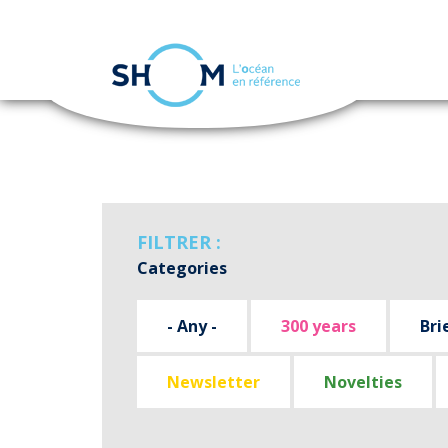
Cookies management panel
Skip
to
main
content
FILTRER :
Categories
- Any -
300 years
Bri
Newsletter
Novelties