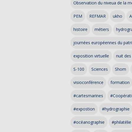
Observation du niveua de la m
PEM
REFMAR
ukho
A
histoire
métiers
hydrogra
journées européennes du patr
exposition virtuelle
nuit des
S-100
Sciences
Shom
visioconférence
formation
#cartesmarines
#Coopérati
#expostion
#hydrographie
#océanographie
#philatélie