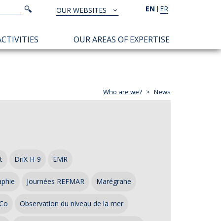
Search
EN
FR
Search
OUR WEBSITES
TOUS
NOS
CTIVITIES
OUR AREAS OF EXPERTISE
SITES
Who are we?
News
t
DriX H-9
EMR
aphie
Journées REFMAR
Marégrahe
Co
Observation du niveau de la mer