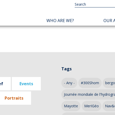
NAVIGATION
WHO ARE WE?
OUR A
PRINCIPALE
Tags
- Any -
#300Shom
bergo
ef
Events
Journée mondiale de l'hydrogr
Portraits
Mayotte
MerIGéo
Nav&