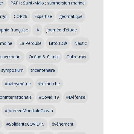
er
PAPI ; Saint-Malo ; submersion marine
rgo
COP26
Expertise
géomatique
phie française
IA
journée d'étude
imoine
La Pérouse
Litto3D®
Nautic
 chercheurs
Océan & Climat
Outre-mer
symposium
tricentenaire
#bathymétrie
#recherche
onInternationale
#Covid_19
#Défense
#JourneeMondialeOcean
#SolidariteCOVID19
événement