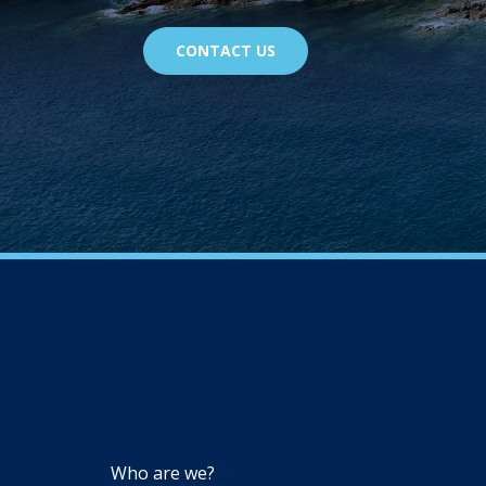
CONTACT US
NAVIGATION
Who are we?