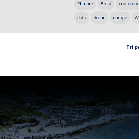
#timbre
Brest
conféren
data
drone
europe
W
Tri p