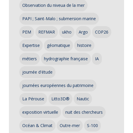
Observation du niveua de la mer
PAPI ; Saint-Malo ; submersion marine
PEM
REFMAR
ukho
Argo
COP26
Expertise
géomatique
histoire
métiers
hydrographie française
IA
journée d'étude
journées européennes du patrimoine
La Pérouse
Litto3D®
Nautic
exposition virtuelle
nuit des chercheurs
Océan & Climat
Outre-mer
S-100