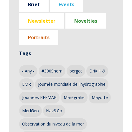
Brief
Events
Newsletter
Novelties
Portraits
Tags
- Any -
#300Shom
bergot
DriX H-9
EMR
Journée mondiale de l'hydrographie
Journées REFMAR
Marégrahe
Mayotte
MerIGéo
Nav&Co
Observation du niveau de la mer