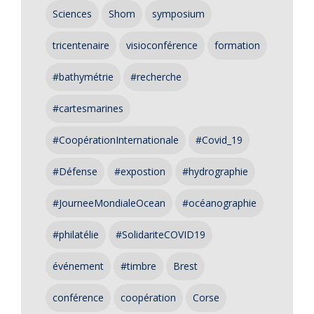
Sciences
Shom
symposium
tricentenaire
visioconférence
formation
#bathymétrie
#recherche
#cartesmarines
#CoopérationInternationale
#Covid_19
#Défense
#expostion
#hydrographie
#JourneeMondialeOcean
#océanographie
#philatélie
#SolidariteCOVID19
événement
#timbre
Brest
conférence
coopération
Corse