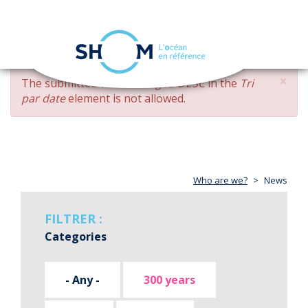
Cookies management panel
Toggle
navigation
Skip
×
ERROR
The submitted value
changed DESC
in the
Tri
to
MESSAGE
par date
element is not allowed.
main
content
Who are we?
News
FILTRER :
Categories
- Any -
300 years