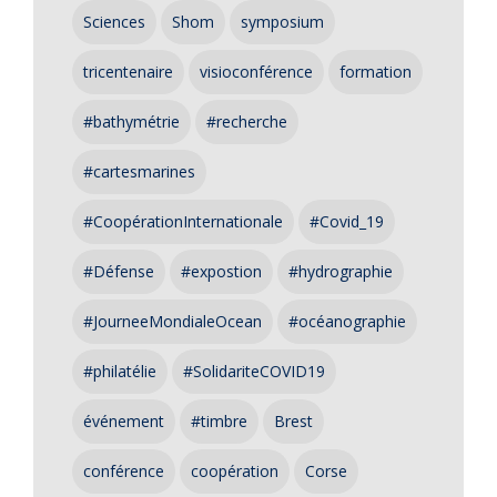
Sciences
Shom
symposium
tricentenaire
visioconférence
formation
#bathymétrie
#recherche
#cartesmarines
#CoopérationInternationale
#Covid_19
#Défense
#expostion
#hydrographie
#JourneeMondialeOcean
#océanographie
#philatélie
#SolidariteCOVID19
événement
#timbre
Brest
conférence
coopération
Corse