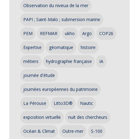
Observation du niveua de la mer
PAPI ; Saint-Malo ; submersion marine
PEM
REFMAR
ukho
Argo
COP26
Expertise
géomatique
histoire
métiers
hydrographie française
IA
journée d'étude
journées européennes du patrimoine
La Pérouse
Litto3D®
Nautic
exposition virtuelle
nuit des chercheurs
Océan & Climat
Outre-mer
S-100