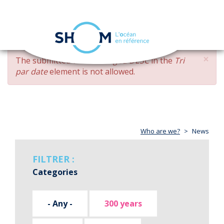
Cookies management panel
Toggle
navigation
Skip
×
ERROR
The submitted value
changed DESC
in the
Tri
to
MESSAGE
par date
element is not allowed.
main
content
Who are we?
News
FILTRER :
Categories
- Any -
300 years