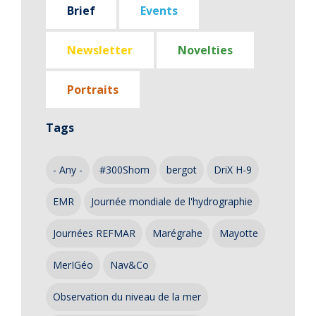
Brief
Events
Newsletter
Novelties
Portraits
Tags
- Any -
#300Shom
bergot
DriX H-9
EMR
Journée mondiale de l'hydrographie
Journées REFMAR
Marégrahe
Mayotte
MerIGéo
Nav&Co
Observation du niveau de la mer