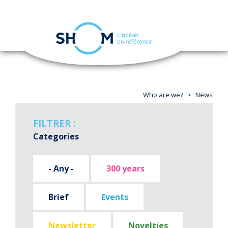
Cookies management panel
Toggle
navigation
Skip
to
main
content
Who are we?
News
FILTRER :
Categories
- Any -
300 years
Brief
Events
Newsletter
Novelties