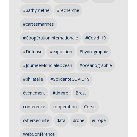
#bathymétrie
#recherche
#cartesmarines
#CoopérationInternationale
#Covid_19
#Défense
#expostion
#hydrographie
#JourneeMondialeOcean
#océanographie
#philatélie
#SolidariteCOVID19
événement
#timbre
Brest
conférence
coopération
Corse
cybersécurité
data
drone
europe
WebConférence