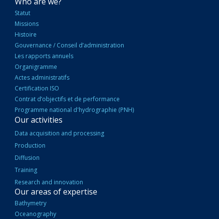
NAVIGATION
Who are we?
PRINCIPALE
Statut
Missions
Histoire
Gouvernance / Conseil d’administration
Les rapports annuels
Organigramme
Actes administratifs
Certification ISO
Contrat d’objectifs et de performance
Programme national d'hydrographie (PNH)
Our activities
Data acquisition and processing
Production
Diffusion
Training
Research and innovation
Our areas of expertise
Bathymetry
Oceanography