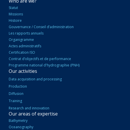
NAVIGATION
Who are we?
PRINCIPALE
Statut
Missions
Histoire
Gouvernance / Conseil d’administration
Les rapports annuels
Organigramme
Actes administratifs
Certification ISO
Contrat d’objectifs et de performance
Programme national d'hydrographie (PNH)
Our activities
Data acquisition and processing
Production
Diffusion
Training
Research and innovation
Our areas of expertise
Bathymetry
Oceanography