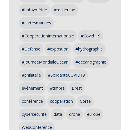
#bathymétrie
#recherche
#cartesmarines
#CoopérationInternationale
#Covid_19
#Défense
#expostion
#hydrographie
#JourneeMondialeOcean
#océanographie
#philatélie
#SolidariteCOVID19
événement
#timbre
Brest
conférence
coopération
Corse
cybersécurité
data
drone
europe
WebConférence