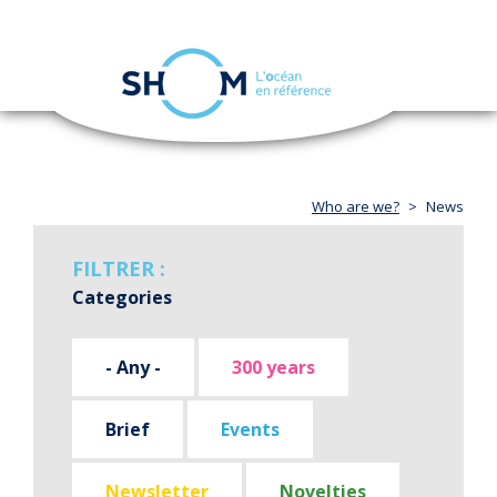
Cookies management panel
Toggle
navigation
Skip
to
main
content
Who are we?
News
FILTRER :
Categories
- Any -
300 years
Brief
Events
Newsletter
Novelties