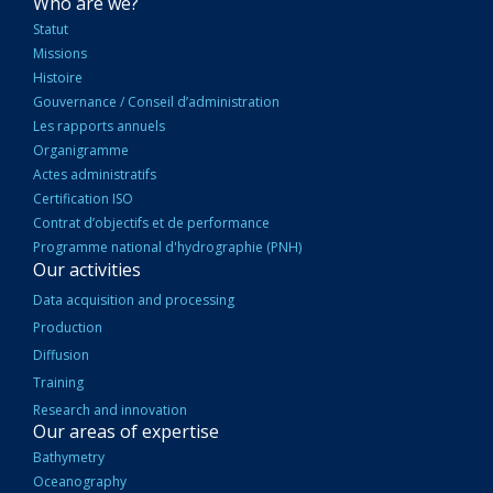
NAVIGATION
Who are we?
PRINCIPALE
Statut
Missions
Histoire
Gouvernance / Conseil d’administration
Les rapports annuels
Organigramme
Actes administratifs
Certification ISO
Contrat d’objectifs et de performance
Programme national d'hydrographie (PNH)
Our activities
Data acquisition and processing
Production
Diffusion
Training
Research and innovation
Our areas of expertise
Bathymetry
Oceanography