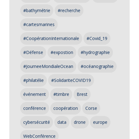
#bathymétrie
#recherche
#cartesmarines
#CoopérationInternationale
#Covid_19
#Défense
#expostion
#hydrographie
#JourneeMondialeOcean
#océanographie
#philatélie
#SolidariteCOVID19
événement
#timbre
Brest
conférence
coopération
Corse
cybersécurité
data
drone
europe
WebConférence