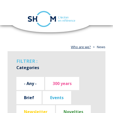
Cookies management panel
Toggle
navigation
Skip
to
main
content
Who are we?
News
FILTRER :
Categories
- Any -
300 years
Brief
Events
Newsletter
Novelties