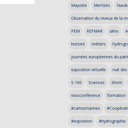
Mayotte
MerIGéo
Nav&
Observation du niveua de la m
PEM
REFMAR
ukho
A
histoire
métiers
hydrogra
journées européennes du patr
exposition virtuelle
nuit des
S-100
Sciences
Shom
visioconférence
formation
#cartesmarines
#Coopérati
#expostion
#hydrographie