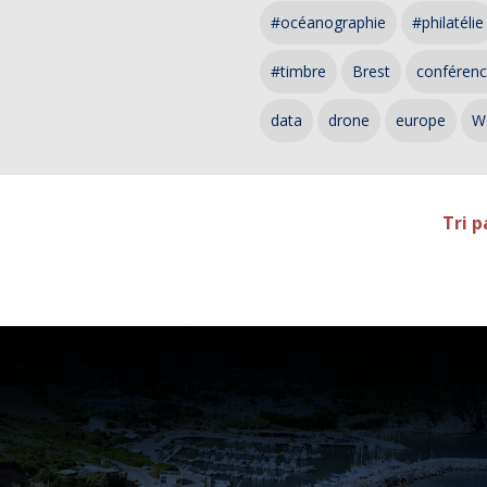
#océanographie
#philatélie
#timbre
Brest
conféren
data
drone
europe
W
Tri p