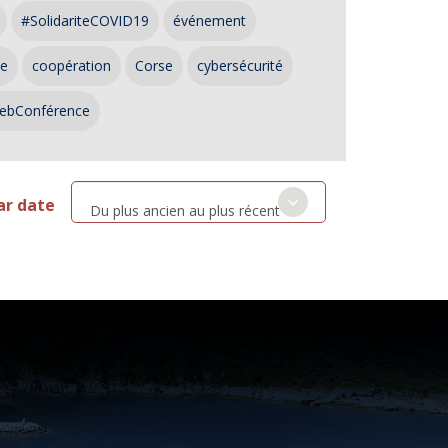
#SolidariteCOVID19
événement
ce
coopération
Corse
cybersécurité
ebConférence
ar date
Du plus ancien au plus récent