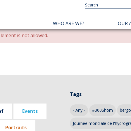
NAVIGATION
WHO ARE WE?
OUR A
PRINCIPALE
lement is not allowed.
Tags
- Any -
#300Shom
bergo
ef
Events
Journée mondiale de l'hydrogr
Portraits