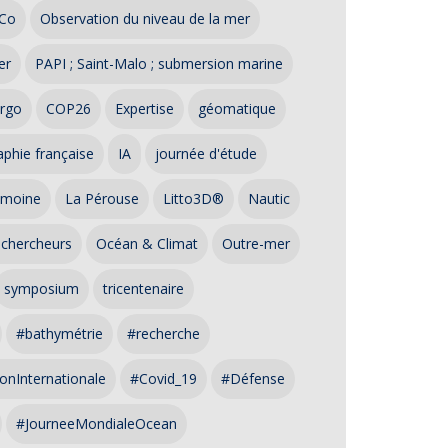
Co
Observation du niveau de la mer
er
PAPI ; Saint-Malo ; submersion marine
rgo
COP26
Expertise
géomatique
phie française
IA
journée d'étude
imoine
La Pérouse
Litto3D®
Nautic
 chercheurs
Océan & Climat
Outre-mer
symposium
tricentenaire
#bathymétrie
#recherche
onInternationale
#Covid_19
#Défense
#JourneeMondialeOcean