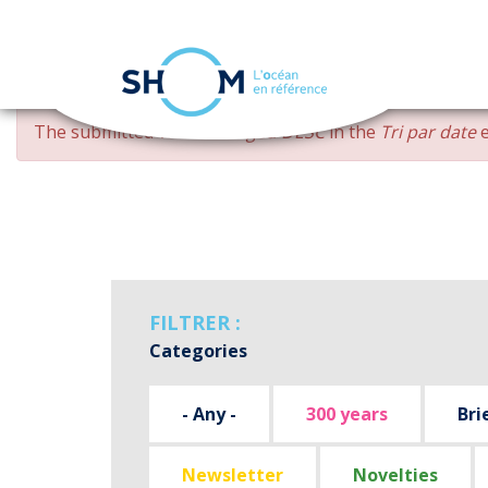
Cookies management panel
Skip
ERROR
The submitted value
changed DESC
in the
Tri par date
e
to
MESSAGE
main
content
FILTRER :
Categories
- Any -
300 years
Bri
Newsletter
Novelties