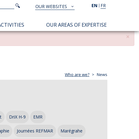
Search
EN
FR
Search
OUR WEBSITES
TOUS
NOS
CTIVITIES
OUR AREAS OF EXPERTISE
SITES
×
Who are we?
News
t
DriX H-9
EMR
aphie
Journées REFMAR
Marégrahe