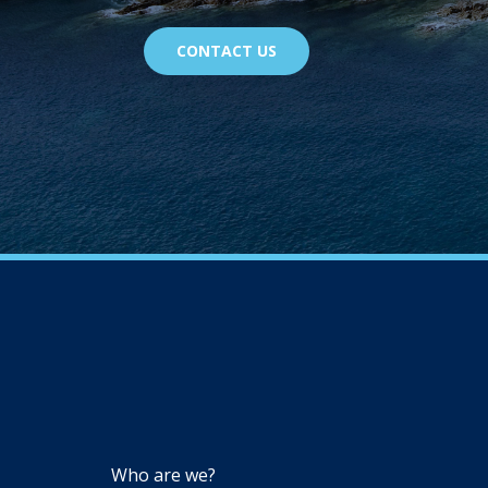
CONTACT US
NAVIGATION
Who are we?