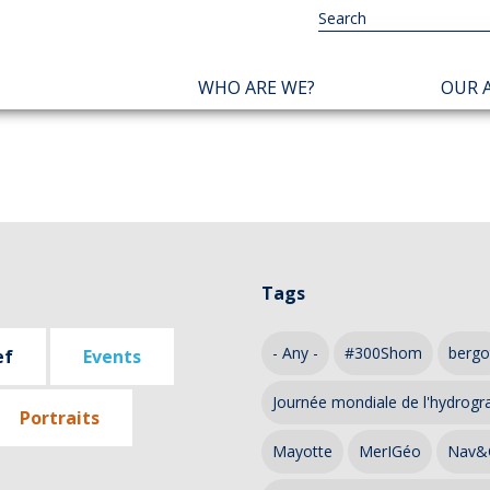
NAVIGATION
WHO ARE WE?
OUR A
PRINCIPALE
Tags
- Any -
#300Shom
bergo
ef
Events
Journée mondiale de l'hydrogr
Portraits
Mayotte
MerIGéo
Nav&