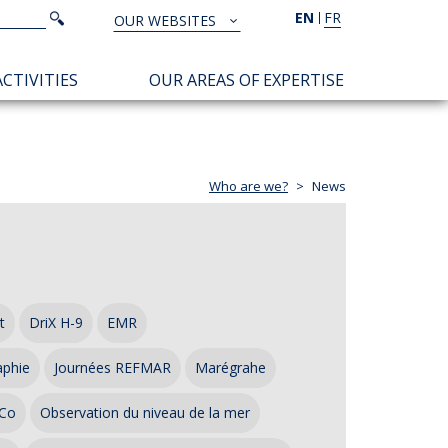
Search
EN
FR
Search
OUR WEBSITES
TOUS
NOS
CTIVITIES
OUR AREAS OF EXPERTISE
SITES
Who are we?
News
t
DriX H-9
EMR
aphie
Journées REFMAR
Marégrahe
Co
Observation du niveau de la mer