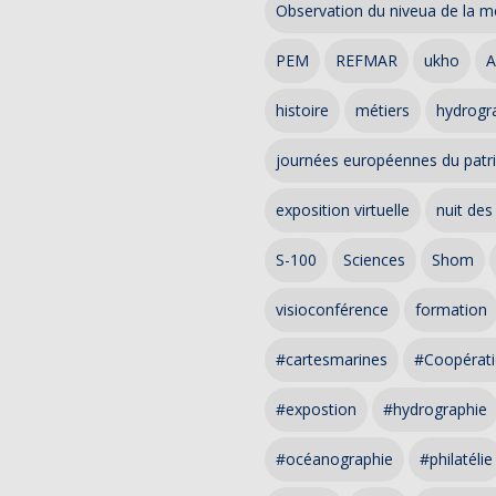
Observation du niveua de la m
PEM
REFMAR
ukho
A
histoire
métiers
hydrogra
journées européennes du patr
exposition virtuelle
nuit des
S-100
Sciences
Shom
visioconférence
formation
#cartesmarines
#Coopérati
#expostion
#hydrographie
#océanographie
#philatélie