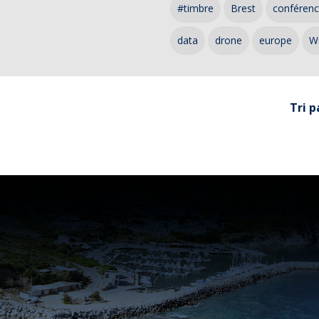
#timbre
Brest
conféren
data
drone
europe
W
Tri p