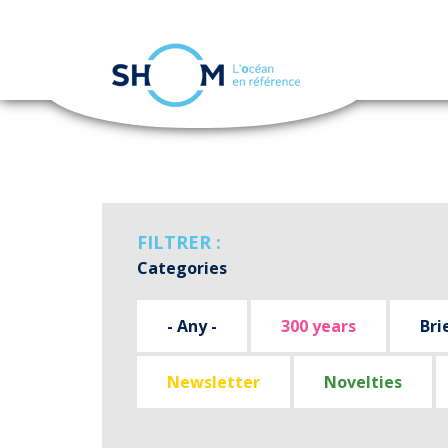
Cookies management panel
Skip
to
main
content
FILTRER :
Categories
- Any -
300 years
Bri
Newsletter
Novelties