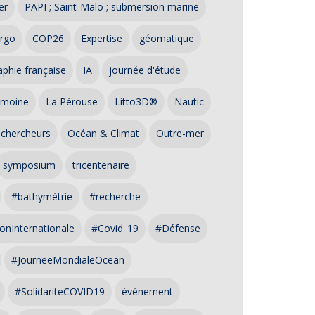
er
PAPI ; Saint-Malo ; submersion marine
rgo
COP26
Expertise
géomatique
phie française
IA
journée d'étude
imoine
La Pérouse
Litto3D®
Nautic
 chercheurs
Océan & Climat
Outre-mer
symposium
tricentenaire
#bathymétrie
#recherche
onInternationale
#Covid_19
#Défense
#JourneeMondialeOcean
#SolidariteCOVID19
événement