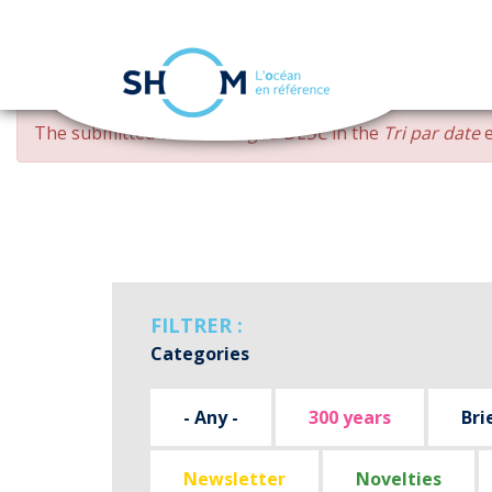
Cookies management panel
Skip
ERROR
The submitted value
changed DESC
in the
Tri par date
e
to
MESSAGE
main
content
FILTRER :
Categories
- Any -
300 years
Bri
Newsletter
Novelties