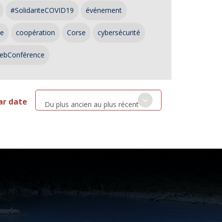
#SolidariteCOVID19
événement
ce
coopération
Corse
cybersécurité
ebConférence
ar date
Du plus ancien au plus récent