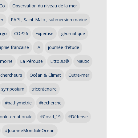
Co
Observation du niveau de la mer
er
PAPI ; Saint-Malo ; submersion marine
rgo
COP26
Expertise
géomatique
phie française
IA
journée d'étude
imoine
La Pérouse
Litto3D®
Nautic
 chercheurs
Océan & Climat
Outre-mer
symposium
tricentenaire
#bathymétrie
#recherche
onInternationale
#Covid_19
#Défense
#JourneeMondialeOcean