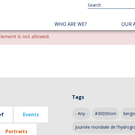
NAVIGATION
WHO ARE WE?
OUR A
PRINCIPALE
lement is not allowed.
Tags
- Any -
#300Shom
bergo
ef
Events
Journée mondiale de l'hydrogr
Portraits