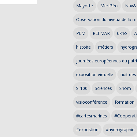
Mayotte
MerIGéo
Nav&
Observation du niveua de la m
PEM
REFMAR
ukho
A
histoire
métiers
hydrogra
journées européennes du patr
exposition virtuelle
nuit des
S-100
Sciences
Shom
visioconférence
formation
#cartesmarines
#Coopérati
#expostion
#hydrographie