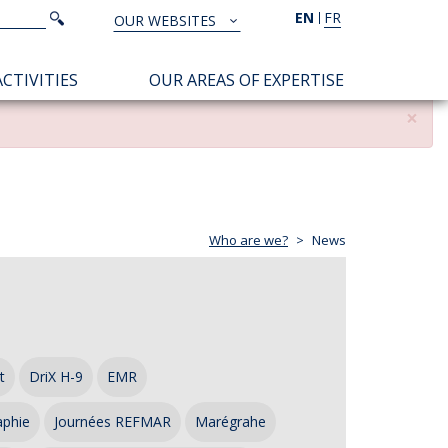
Search
EN
FR
Search
OUR WEBSITES
TOUS
NOS
CTIVITIES
OUR AREAS OF EXPERTISE
SITES
×
Who are we?
News
t
DriX H-9
EMR
aphie
Journées REFMAR
Marégrahe