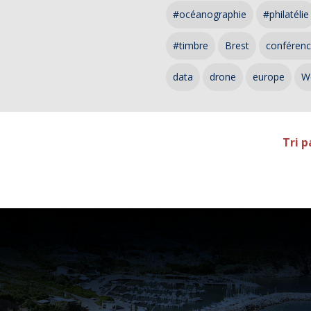
#océanographie
#philatélie
#timbre
Brest
conféren
data
drone
europe
W
Tri p