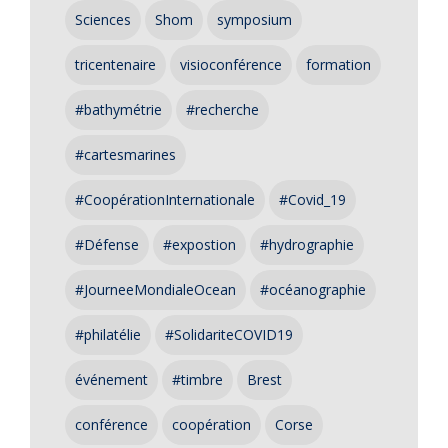
Sciences
Shom
symposium
tricentenaire
visioconférence
formation
#bathymétrie
#recherche
#cartesmarines
#CoopérationInternationale
#Covid_19
#Défense
#expostion
#hydrographie
#JourneeMondialeOcean
#océanographie
#philatélie
#SolidariteCOVID19
événement
#timbre
Brest
conférence
coopération
Corse