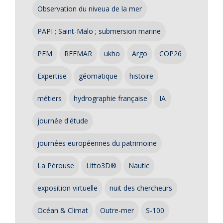
Observation du niveua de la mer
PAPI ; Saint-Malo ; submersion marine
PEM
REFMAR
ukho
Argo
COP26
Expertise
géomatique
histoire
métiers
hydrographie française
IA
journée d'étude
journées européennes du patrimoine
La Pérouse
Litto3D®
Nautic
exposition virtuelle
nuit des chercheurs
Océan & Climat
Outre-mer
S-100