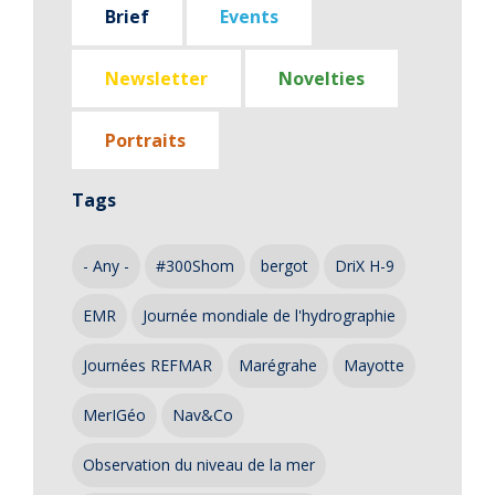
Brief
Events
Newsletter
Novelties
Portraits
Tags
- Any -
#300Shom
bergot
DriX H-9
EMR
Journée mondiale de l'hydrographie
Journées REFMAR
Marégrahe
Mayotte
MerIGéo
Nav&Co
Observation du niveau de la mer