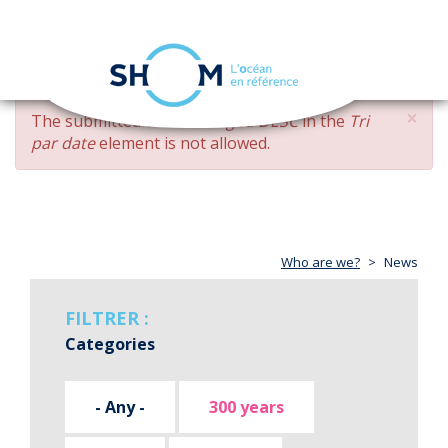
Cookies management panel
Toggle
navigation
Skip
×
ERROR
The submitted value
changed DESC
in the
Tri
to
MESSAGE
par date
element is not allowed.
main
content
Who are we?
News
FILTRER :
Categories
- Any -
300 years