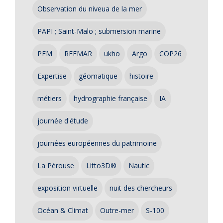
Observation du niveua de la mer
PAPI ; Saint-Malo ; submersion marine
PEM
REFMAR
ukho
Argo
COP26
Expertise
géomatique
histoire
métiers
hydrographie française
IA
journée d'étude
journées européennes du patrimoine
La Pérouse
Litto3D®
Nautic
exposition virtuelle
nuit des chercheurs
Océan & Climat
Outre-mer
S-100