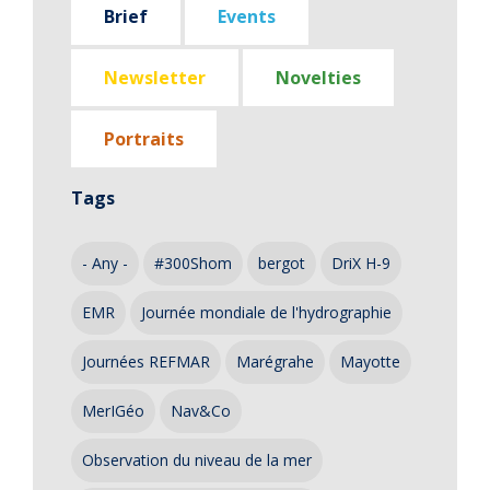
Brief
Events
Newsletter
Novelties
Portraits
Tags
- Any -
#300Shom
bergot
DriX H-9
EMR
Journée mondiale de l'hydrographie
Journées REFMAR
Marégrahe
Mayotte
MerIGéo
Nav&Co
Observation du niveau de la mer