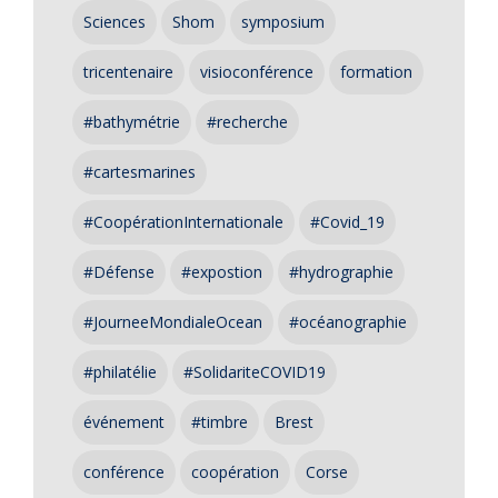
Sciences
Shom
symposium
tricentenaire
visioconférence
formation
#bathymétrie
#recherche
#cartesmarines
#CoopérationInternationale
#Covid_19
#Défense
#expostion
#hydrographie
#JourneeMondialeOcean
#océanographie
#philatélie
#SolidariteCOVID19
événement
#timbre
Brest
conférence
coopération
Corse