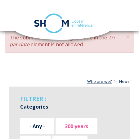
Cookies management panel
Toggle
navigation
Skip
×
ERROR
The submitted value
changed DESC
in the
Tri
to
MESSAGE
par date
element is not allowed.
main
content
Who are we?
News
FILTRER :
Categories
- Any -
300 years