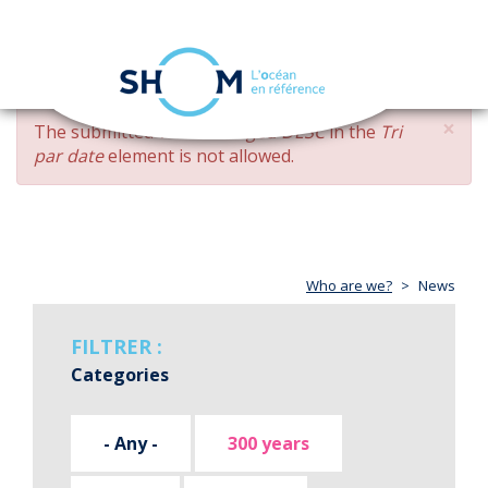
Cookies management panel
Toggle
navigation
Skip
×
ERROR
The submitted value
changed DESC
in the
Tri
to
MESSAGE
par date
element is not allowed.
main
content
Who are we?
News
FILTRER :
Categories
- Any -
300 years