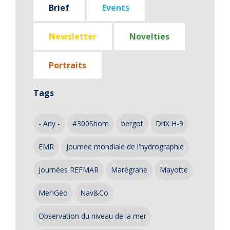
Brief
Events
Newsletter
Novelties
Portraits
Tags
- Any -
#300Shom
bergot
DriX H-9
EMR
Journée mondiale de l'hydrographie
Journées REFMAR
Marégrahe
Mayotte
MerIGéo
Nav&Co
Observation du niveau de la mer