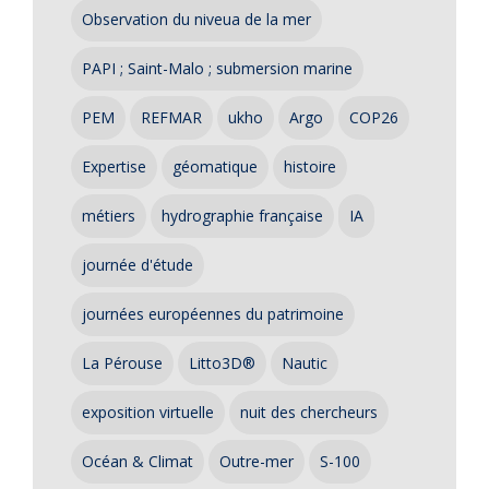
Observation du niveua de la mer
PAPI ; Saint-Malo ; submersion marine
PEM
REFMAR
ukho
Argo
COP26
Expertise
géomatique
histoire
métiers
hydrographie française
IA
journée d'étude
journées européennes du patrimoine
La Pérouse
Litto3D®
Nautic
exposition virtuelle
nuit des chercheurs
Océan & Climat
Outre-mer
S-100