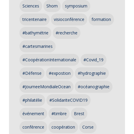
Sciences
Shom
symposium
tricentenaire
visioconférence
formation
#bathymétrie
#recherche
#cartesmarines
#CoopérationInternationale
#Covid_19
#Défense
#expostion
#hydrographie
#JourneeMondialeOcean
#océanographie
#philatélie
#SolidariteCOVID19
événement
#timbre
Brest
conférence
coopération
Corse