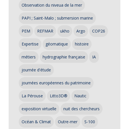
Observation du niveua de la mer
PAPI ; Saint-Malo ; submersion marine
PEM
REFMAR
ukho
Argo
COP26
Expertise
géomatique
histoire
métiers
hydrographie française
IA
journée d'étude
journées européennes du patrimoine
La Pérouse
Litto3D®
Nautic
exposition virtuelle
nuit des chercheurs
Océan & Climat
Outre-mer
S-100