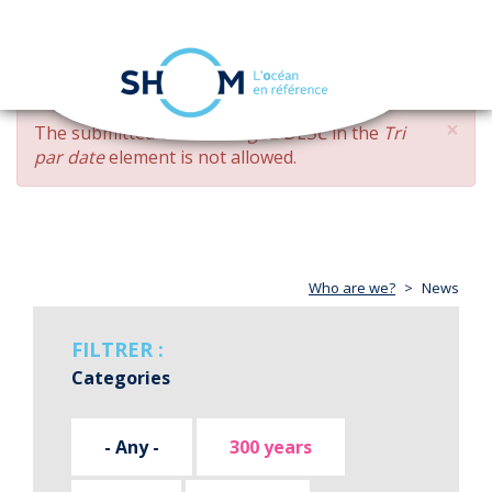
Cookies management panel
Toggle
navigation
Skip
×
ERROR
The submitted value
changed DESC
in the
Tri
to
MESSAGE
par date
element is not allowed.
main
content
Who are we?
News
FILTRER :
Categories
- Any -
300 years