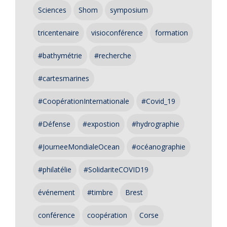
Sciences
Shom
symposium
tricentenaire
visioconférence
formation
#bathymétrie
#recherche
#cartesmarines
#CoopérationInternationale
#Covid_19
#Défense
#expostion
#hydrographie
#JourneeMondialeOcean
#océanographie
#philatélie
#SolidariteCOVID19
événement
#timbre
Brest
conférence
coopération
Corse