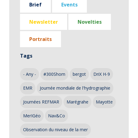
Brief
Events
Newsletter
Novelties
Portraits
Tags
- Any -
#300Shom
bergot
DriX H-9
EMR
Journée mondiale de l'hydrographie
Journées REFMAR
Marégrahe
Mayotte
MerIGéo
Nav&Co
Observation du niveau de la mer