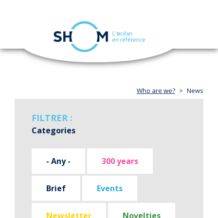
Cookies management panel
Toggle
navigation
Skip
to
main
content
Who are we?
News
FILTRER :
Categories
- Any -
300 years
Brief
Events
Newsletter
Novelties