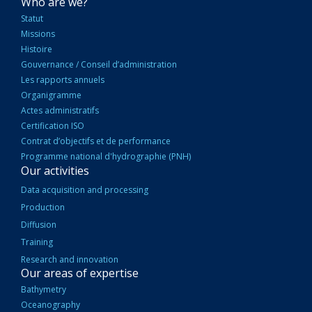
NAVIGATION
Who are we?
PRINCIPALE
Statut
Missions
Histoire
Gouvernance / Conseil d’administration
Les rapports annuels
Organigramme
Actes administratifs
Certification ISO
Contrat d’objectifs et de performance
Programme national d'hydrographie (PNH)
Our activities
Data acquisition and processing
Production
Diffusion
Training
Research and innovation
Our areas of expertise
Bathymetry
Oceanography