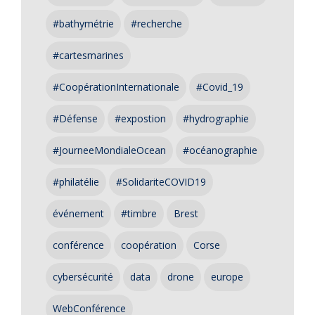
#bathymétrie
#recherche
#cartesmarines
#CoopérationInternationale
#Covid_19
#Défense
#expostion
#hydrographie
#JourneeMondialeOcean
#océanographie
#philatélie
#SolidariteCOVID19
événement
#timbre
Brest
conférence
coopération
Corse
cybersécurité
data
drone
europe
WebConférence