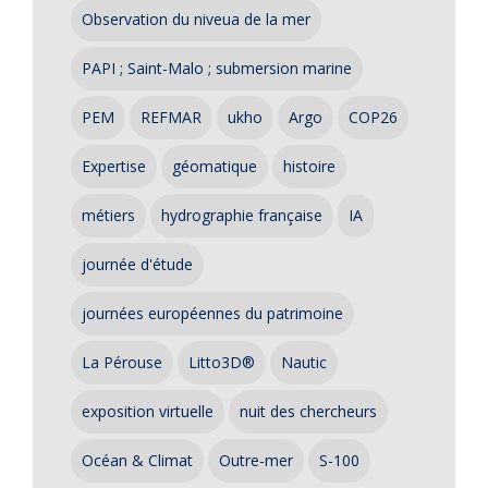
Observation du niveua de la mer
PAPI ; Saint-Malo ; submersion marine
PEM
REFMAR
ukho
Argo
COP26
Expertise
géomatique
histoire
métiers
hydrographie française
IA
journée d'étude
journées européennes du patrimoine
La Pérouse
Litto3D®
Nautic
exposition virtuelle
nuit des chercheurs
Océan & Climat
Outre-mer
S-100