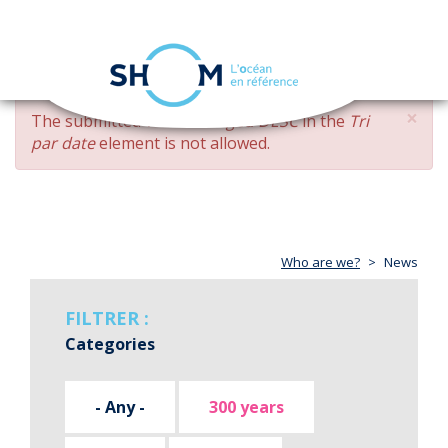
Cookies management panel
Toggle
navigation
Skip
×
ERROR
The submitted value
changed DESC
in the
Tri
to
MESSAGE
par date
element is not allowed.
main
content
Who are we?
News
FILTRER :
Categories
- Any -
300 years