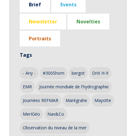
Brief
Events
Newsletter
Novelties
Portraits
Tags
- Any -
#300Shom
bergot
DriX H-9
EMR
Journée mondiale de l'hydrographie
Journées REFMAR
Marégrahe
Mayotte
MerIGéo
Nav&Co
Observation du niveau de la mer