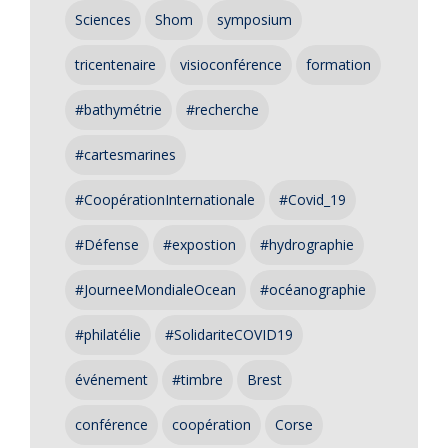
Sciences
Shom
symposium
tricentenaire
visioconférence
formation
#bathymétrie
#recherche
#cartesmarines
#CoopérationInternationale
#Covid_19
#Défense
#expostion
#hydrographie
#JourneeMondialeOcean
#océanographie
#philatélie
#SolidariteCOVID19
événement
#timbre
Brest
conférence
coopération
Corse