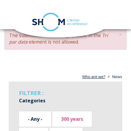
Cookies management panel
Toggle
navigation
Skip
×
ERROR
The submitted value
changed DESC
in the
Tri
to
MESSAGE
par date
element is not allowed.
main
content
Who are we?
News
FILTRER :
Categories
- Any -
300 years