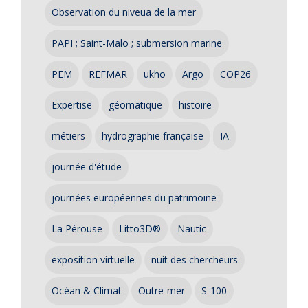
Observation du niveua de la mer
PAPI ; Saint-Malo ; submersion marine
PEM
REFMAR
ukho
Argo
COP26
Expertise
géomatique
histoire
métiers
hydrographie française
IA
journée d'étude
journées européennes du patrimoine
La Pérouse
Litto3D®
Nautic
exposition virtuelle
nuit des chercheurs
Océan & Climat
Outre-mer
S-100