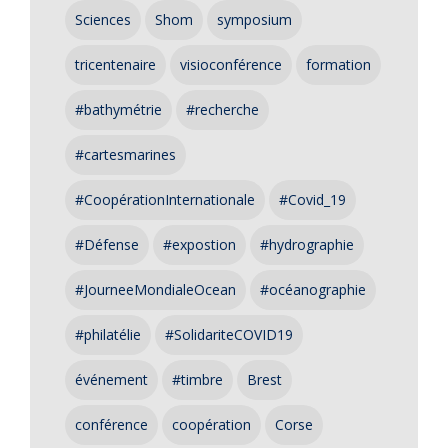
Sciences
Shom
symposium
tricentenaire
visioconférence
formation
#bathymétrie
#recherche
#cartesmarines
#CoopérationInternationale
#Covid_19
#Défense
#expostion
#hydrographie
#JourneeMondialeOcean
#océanographie
#philatélie
#SolidariteCOVID19
événement
#timbre
Brest
conférence
coopération
Corse