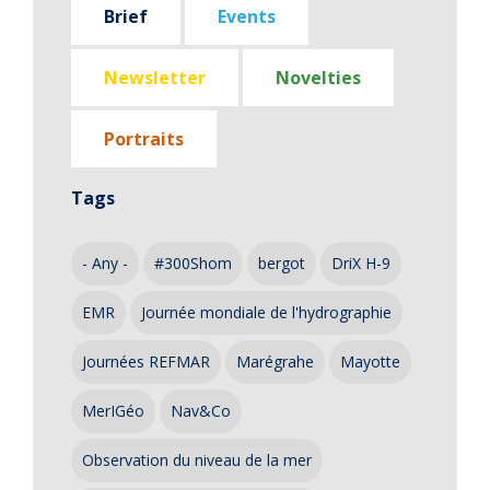
Brief
Events
Newsletter
Novelties
Portraits
Tags
- Any -
#300Shom
bergot
DriX H-9
EMR
Journée mondiale de l'hydrographie
Journées REFMAR
Marégrahe
Mayotte
MerIGéo
Nav&Co
Observation du niveau de la mer