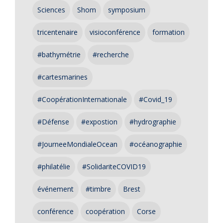
Sciences
Shom
symposium
tricentenaire
visioconférence
formation
#bathymétrie
#recherche
#cartesmarines
#CoopérationInternationale
#Covid_19
#Défense
#expostion
#hydrographie
#JourneeMondialeOcean
#océanographie
#philatélie
#SolidariteCOVID19
événement
#timbre
Brest
conférence
coopération
Corse