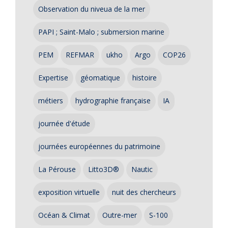
Observation du niveua de la mer
PAPI ; Saint-Malo ; submersion marine
PEM
REFMAR
ukho
Argo
COP26
Expertise
géomatique
histoire
métiers
hydrographie française
IA
journée d'étude
journées européennes du patrimoine
La Pérouse
Litto3D®
Nautic
exposition virtuelle
nuit des chercheurs
Océan & Climat
Outre-mer
S-100