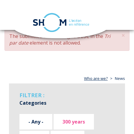
Cookies management panel
Toggle
navigation
Skip
×
ERROR
The submitted value
changed DESC
in the
Tri
to
MESSAGE
par date
element is not allowed.
main
content
Who are we?
News
FILTRER :
Categories
- Any -
300 years