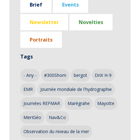
Brief
Events
Newsletter
Novelties
Portraits
Tags
- Any -
#300Shom
bergot
DriX H-9
EMR
Journée mondiale de l'hydrographie
Journées REFMAR
Marégrahe
Mayotte
MerIGéo
Nav&Co
Observation du niveau de la mer