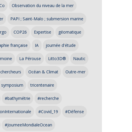
Co
Observation du niveau de la mer
er
PAPI ; Saint-Malo ; submersion marine
rgo
COP26
Expertise
géomatique
phie française
IA
journée d'étude
imoine
La Pérouse
Litto3D®
Nautic
 chercheurs
Océan & Climat
Outre-mer
symposium
tricentenaire
#bathymétrie
#recherche
onInternationale
#Covid_19
#Défense
#JourneeMondialeOcean