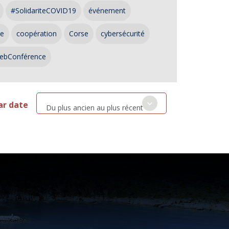
#SolidariteCOVID19
événement
ce
coopération
Corse
cybersécurité
ebConférence
ar date
Du plus ancien au plus récent