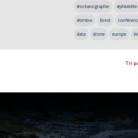
#océanographie
#philatélie
#timbre
Brest
conféren
data
drone
europe
W
Tri p