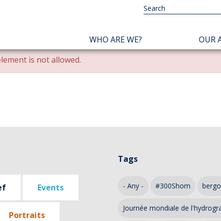
NAVIGATION
WHO ARE WE?
OUR A
PRINCIPALE
lement is not allowed.
Tags
- Any -
#300Shom
bergo
ef
Events
Journée mondiale de l'hydrogr
Portraits