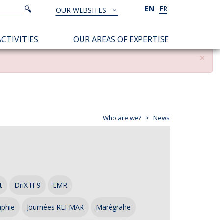
Search
EN
FR
Search
OUR WEBSITES
TOUS
NOS
CTIVITIES
OUR AREAS OF EXPERTISE
SITES
×
Who are we?
News
t
DriX H-9
EMR
aphie
Journées REFMAR
Marégrahe