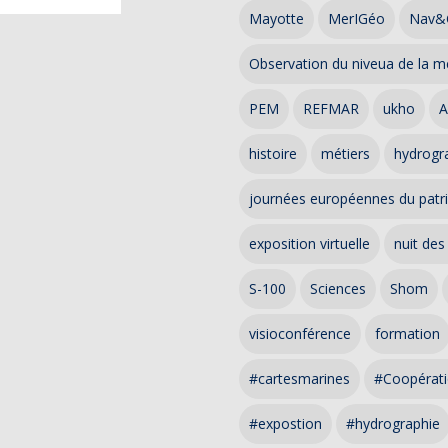
Mayotte
MerIGéo
Nav&
Observation du niveua de la m
PEM
REFMAR
ukho
A
histoire
métiers
hydrogra
journées européennes du patr
exposition virtuelle
nuit des
S-100
Sciences
Shom
visioconférence
formation
#cartesmarines
#Coopérati
#expostion
#hydrographie