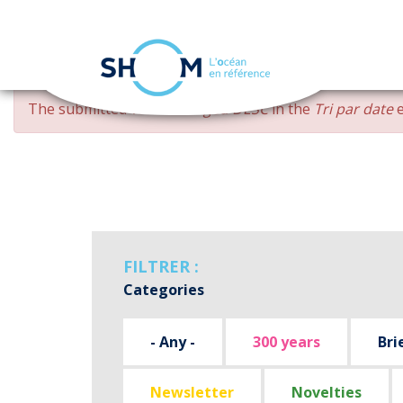
Cookies management panel
Skip
ERROR
The submitted value
changed DESC
in the
Tri par date
e
to
MESSAGE
main
content
FILTRER :
Categories
- Any -
300 years
Bri
Newsletter
Novelties