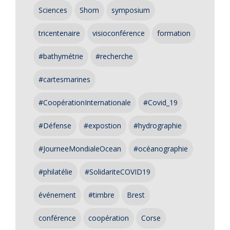
Sciences
Shom
symposium
tricentenaire
visioconférence
formation
#bathymétrie
#recherche
#cartesmarines
#CoopérationInternationale
#Covid_19
#Défense
#expostion
#hydrographie
#JourneeMondialeOcean
#océanographie
#philatélie
#SolidariteCOVID19
événement
#timbre
Brest
conférence
coopération
Corse