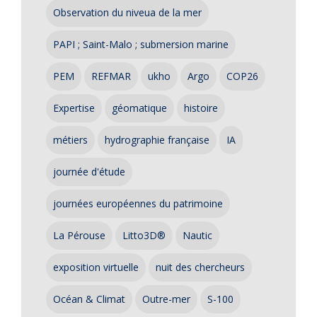
Observation du niveua de la mer
PAPI ; Saint-Malo ; submersion marine
PEM
REFMAR
ukho
Argo
COP26
Expertise
géomatique
histoire
métiers
hydrographie française
IA
journée d'étude
journées européennes du patrimoine
La Pérouse
Litto3D®
Nautic
exposition virtuelle
nuit des chercheurs
Océan & Climat
Outre-mer
S-100