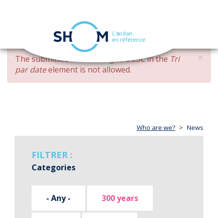
Cookies management panel
Toggle
navigation
Skip
×
ERROR
The submitted value
changed DESC
in the
Tri
to
MESSAGE
par date
element is not allowed.
main
content
Who are we?
News
FILTRER :
Categories
- Any -
300 years