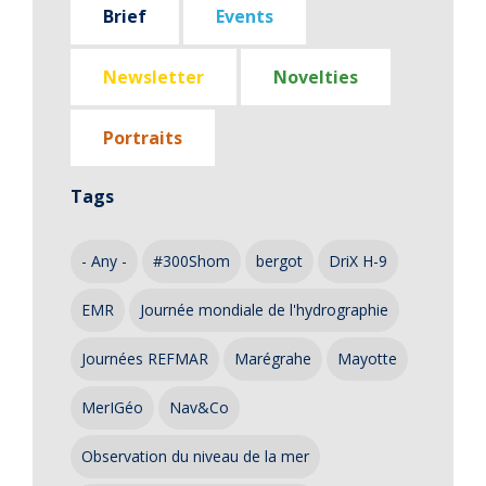
Brief
Events
Newsletter
Novelties
Portraits
Tags
- Any -
#300Shom
bergot
DriX H-9
EMR
Journée mondiale de l'hydrographie
Journées REFMAR
Marégrahe
Mayotte
MerIGéo
Nav&Co
Observation du niveau de la mer