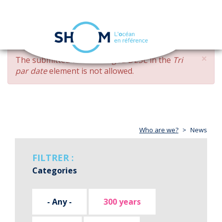
Cookies management panel
Toggle
navigation
Skip
×
ERROR
The submitted value
changed DESC
in the
Tri
to
MESSAGE
par date
element is not allowed.
main
content
Who are we?
News
FILTRER :
Categories
- Any -
300 years