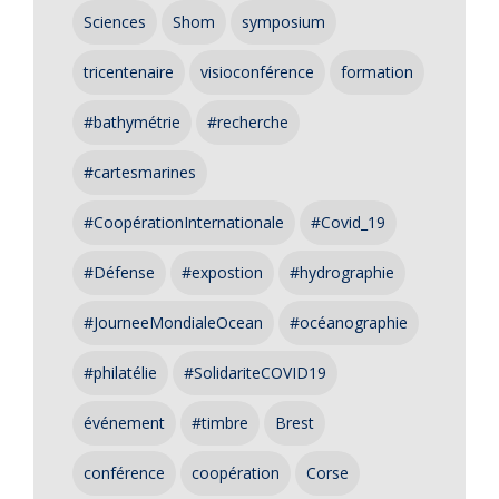
Sciences
Shom
symposium
tricentenaire
visioconférence
formation
#bathymétrie
#recherche
#cartesmarines
#CoopérationInternationale
#Covid_19
#Défense
#expostion
#hydrographie
#JourneeMondialeOcean
#océanographie
#philatélie
#SolidariteCOVID19
événement
#timbre
Brest
conférence
coopération
Corse