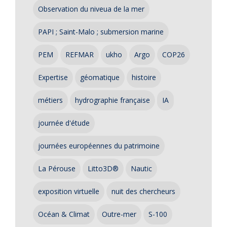
Observation du niveua de la mer
PAPI ; Saint-Malo ; submersion marine
PEM
REFMAR
ukho
Argo
COP26
Expertise
géomatique
histoire
métiers
hydrographie française
IA
journée d'étude
journées européennes du patrimoine
La Pérouse
Litto3D®
Nautic
exposition virtuelle
nuit des chercheurs
Océan & Climat
Outre-mer
S-100