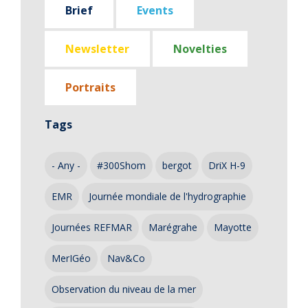
Brief
Events
Newsletter
Novelties
Portraits
Tags
- Any -
#300Shom
bergot
DriX H-9
EMR
Journée mondiale de l'hydrographie
Journées REFMAR
Marégrahe
Mayotte
MerIGéo
Nav&Co
Observation du niveau de la mer