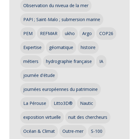
Observation du niveua de la mer
PAPI ; Saint-Malo ; submersion marine
PEM
REFMAR
ukho
Argo
COP26
Expertise
géomatique
histoire
métiers
hydrographie française
IA
journée d'étude
journées européennes du patrimoine
La Pérouse
Litto3D®
Nautic
exposition virtuelle
nuit des chercheurs
Océan & Climat
Outre-mer
S-100