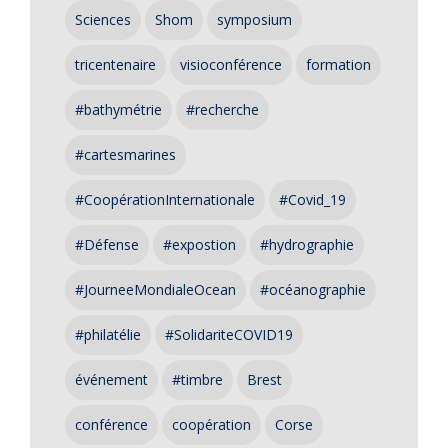
Sciences
Shom
symposium
tricentenaire
visioconférence
formation
#bathymétrie
#recherche
#cartesmarines
#CoopérationInternationale
#Covid_19
#Défense
#expostion
#hydrographie
#JourneeMondialeOcean
#océanographie
#philatélie
#SolidariteCOVID19
événement
#timbre
Brest
conférence
coopération
Corse