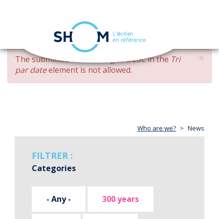
Cookies management panel
Toggle
navigation
Skip
×
ERROR
The submitted value
changed DESC
in the
Tri
to
MESSAGE
par date
element is not allowed.
main
content
Who are we?
News
FILTRER :
Categories
- Any -
300 years