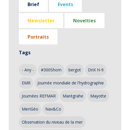
Brief
Events
Newsletter
Novelties
Portraits
Tags
- Any -
#300Shom
bergot
DriX H-9
EMR
Journée mondiale de l'hydrographie
Journées REFMAR
Marégrahe
Mayotte
MerIGéo
Nav&Co
Observation du niveau de la mer