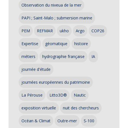
Observation du niveua de la mer
PAPI ; Saint-Malo ; submersion marine
PEM
REFMAR
ukho
Argo
COP26
Expertise
géomatique
histoire
métiers
hydrographie française
IA
journée d'étude
journées européennes du patrimoine
La Pérouse
Litto3D®
Nautic
exposition virtuelle
nuit des chercheurs
Océan & Climat
Outre-mer
S-100