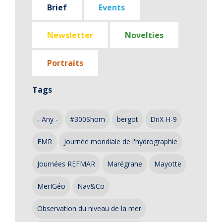
Brief
Events
Newsletter
Novelties
Portraits
Tags
- Any -
#300Shom
bergot
DriX H-9
EMR
Journée mondiale de l'hydrographie
Journées REFMAR
Marégrahe
Mayotte
MerIGéo
Nav&Co
Observation du niveau de la mer