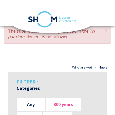
Cookies management panel
Toggle
navigation
Skip
×
ERROR
The submitted value
changed DESC
in the
Tri
to
MESSAGE
par date
element is not allowed.
main
content
Who are we?
News
FILTRER :
Categories
- Any -
300 years