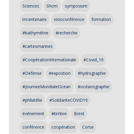
Sciences
Shom
symposium
tricentenaire
visioconférence
formation
#bathymétrie
#recherche
#cartesmarines
#CoopérationInternationale
#Covid_19
#Défense
#expostion
#hydrographie
#JourneeMondialeOcean
#océanographie
#philatélie
#SolidariteCOVID19
événement
#timbre
Brest
conférence
coopération
Corse