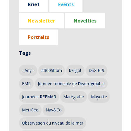
Brief
Events
Newsletter
Novelties
Portraits
Tags
- Any -
#300Shom
bergot
DriX H-9
EMR
Journée mondiale de l'hydrographie
Journées REFMAR
Marégrahe
Mayotte
MerIGéo
Nav&Co
Observation du niveau de la mer