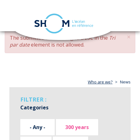
Cookies management panel
Toggle
navigation
Skip
×
ERROR
The submitted value
changed DESC
in the
Tri
to
MESSAGE
par date
element is not allowed.
main
content
Who are we?
News
FILTRER :
Categories
- Any -
300 years