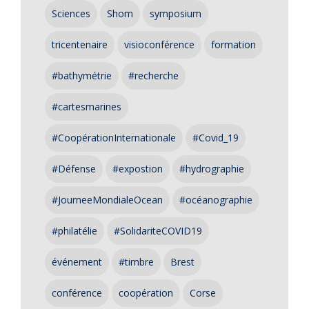
Sciences
Shom
symposium
tricentenaire
visioconférence
formation
#bathymétrie
#recherche
#cartesmarines
#CoopérationInternationale
#Covid_19
#Défense
#expostion
#hydrographie
#JourneeMondialeOcean
#océanographie
#philatélie
#SolidariteCOVID19
événement
#timbre
Brest
conférence
coopération
Corse