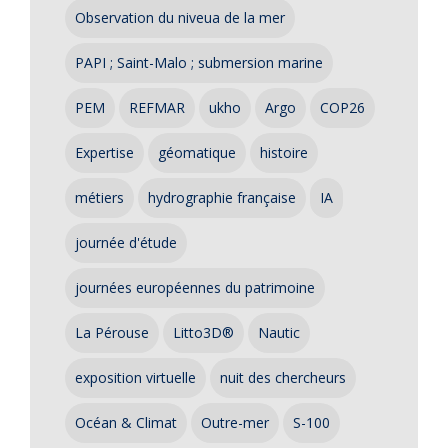
Observation du niveua de la mer
PAPI ; Saint-Malo ; submersion marine
PEM
REFMAR
ukho
Argo
COP26
Expertise
géomatique
histoire
métiers
hydrographie française
IA
journée d'étude
journées européennes du patrimoine
La Pérouse
Litto3D®
Nautic
exposition virtuelle
nuit des chercheurs
Océan & Climat
Outre-mer
S-100