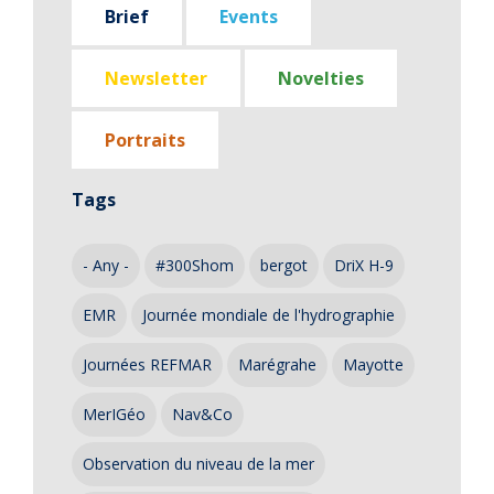
Brief
Events
Newsletter
Novelties
Portraits
Tags
- Any -
#300Shom
bergot
DriX H-9
EMR
Journée mondiale de l'hydrographie
Journées REFMAR
Marégrahe
Mayotte
MerIGéo
Nav&Co
Observation du niveau de la mer