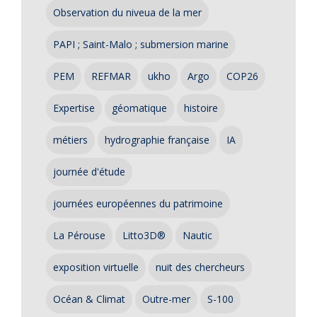
Observation du niveua de la mer
PAPI ; Saint-Malo ; submersion marine
PEM
REFMAR
ukho
Argo
COP26
Expertise
géomatique
histoire
métiers
hydrographie française
IA
journée d'étude
journées européennes du patrimoine
La Pérouse
Litto3D®
Nautic
exposition virtuelle
nuit des chercheurs
Océan & Climat
Outre-mer
S-100