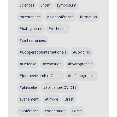
Sciences
Shom
symposium
tricentenaire
visioconférence
formation
#bathymétrie
#recherche
#cartesmarines
#CoopérationInternationale
#Covid_19
#Défense
#expostion
#hydrographie
#JourneeMondialeOcean
#océanographie
#philatélie
#SolidariteCOVID19
événement
#timbre
Brest
conférence
coopération
Corse