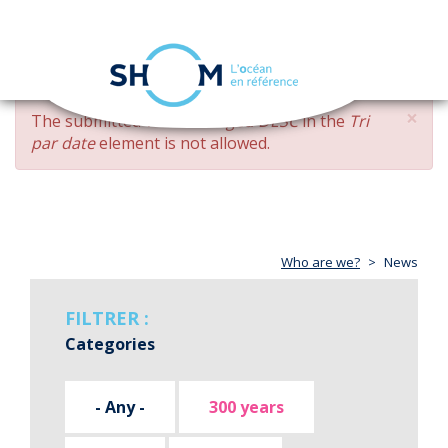
Cookies management panel
Toggle
navigation
Skip
×
ERROR
The submitted value
changed DESC
in the
Tri
to
MESSAGE
par date
element is not allowed.
main
content
Who are we?
News
FILTRER :
Categories
- Any -
300 years