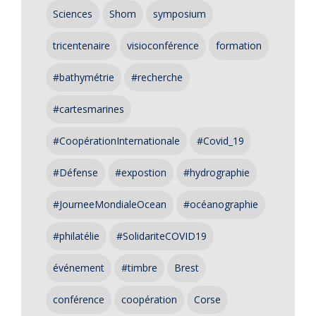
Sciences
Shom
symposium
tricentenaire
visioconférence
formation
#bathymétrie
#recherche
#cartesmarines
#CoopérationInternationale
#Covid_19
#Défense
#expostion
#hydrographie
#JourneeMondialeOcean
#océanographie
#philatélie
#SolidariteCOVID19
événement
#timbre
Brest
conférence
coopération
Corse