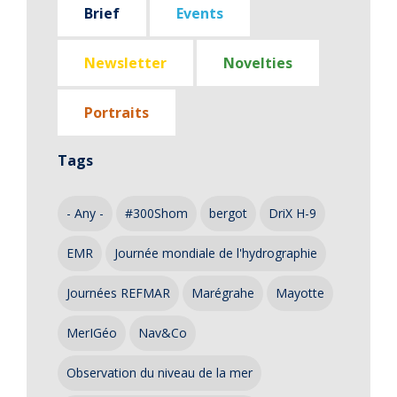
Brief
Events
Newsletter
Novelties
Portraits
Tags
- Any -
#300Shom
bergot
DriX H-9
EMR
Journée mondiale de l'hydrographie
Journées REFMAR
Marégrahe
Mayotte
MerIGéo
Nav&Co
Observation du niveau de la mer