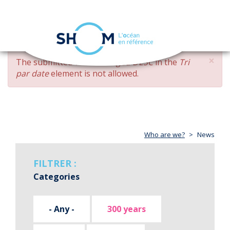
Cookies management panel
Toggle
navigation
Skip
×
ERROR
The submitted value
changed DESC
in the
Tri
to
MESSAGE
par date
element is not allowed.
main
content
Who are we?
News
FILTRER :
Categories
- Any -
300 years