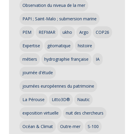
Observation du niveua de la mer
PAPI ; Saint-Malo ; submersion marine
PEM
REFMAR
ukho
Argo
COP26
Expertise
géomatique
histoire
métiers
hydrographie française
IA
journée d'étude
journées européennes du patrimoine
La Pérouse
Litto3D®
Nautic
exposition virtuelle
nuit des chercheurs
Océan & Climat
Outre-mer
S-100