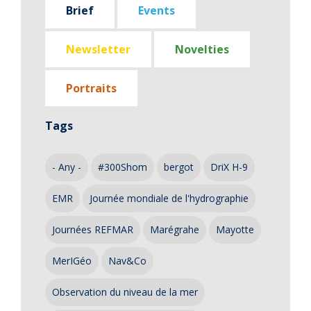
Brief
Events
Newsletter
Novelties
Portraits
Tags
- Any -
#300Shom
bergot
DriX H-9
EMR
Journée mondiale de l'hydrographie
Journées REFMAR
Marégrahe
Mayotte
MerIGéo
Nav&Co
Observation du niveau de la mer