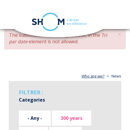
Cookies management panel
Toggle
navigation
Skip
×
ERROR
The submitted value
changed DESC
in the
Tri
to
MESSAGE
par date
element is not allowed.
main
content
Who are we?
News
FILTRER :
Categories
- Any -
300 years