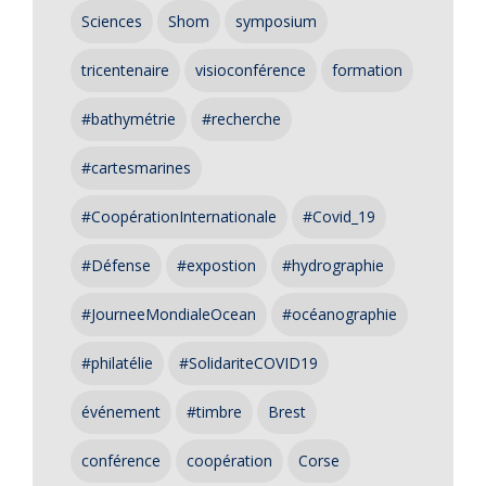
Sciences
Shom
symposium
tricentenaire
visioconférence
formation
#bathymétrie
#recherche
#cartesmarines
#CoopérationInternationale
#Covid_19
#Défense
#expostion
#hydrographie
#JourneeMondialeOcean
#océanographie
#philatélie
#SolidariteCOVID19
événement
#timbre
Brest
conférence
coopération
Corse