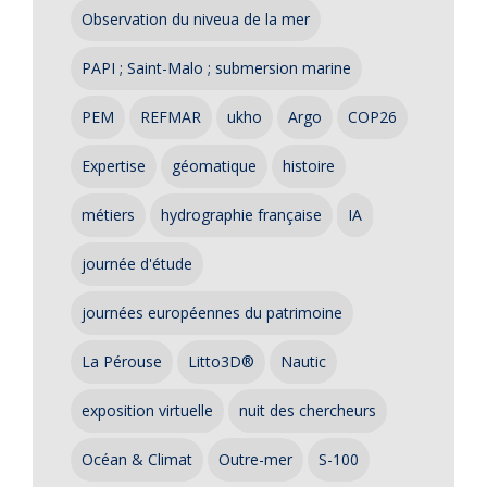
Observation du niveua de la mer
PAPI ; Saint-Malo ; submersion marine
PEM
REFMAR
ukho
Argo
COP26
Expertise
géomatique
histoire
métiers
hydrographie française
IA
journée d'étude
journées européennes du patrimoine
La Pérouse
Litto3D®
Nautic
exposition virtuelle
nuit des chercheurs
Océan & Climat
Outre-mer
S-100