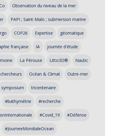
Co
Observation du niveau de la mer
er
PAPI ; Saint-Malo ; submersion marine
rgo
COP26
Expertise
géomatique
phie française
IA
journée d'étude
imoine
La Pérouse
Litto3D®
Nautic
 chercheurs
Océan & Climat
Outre-mer
symposium
tricentenaire
#bathymétrie
#recherche
onInternationale
#Covid_19
#Défense
#JourneeMondialeOcean