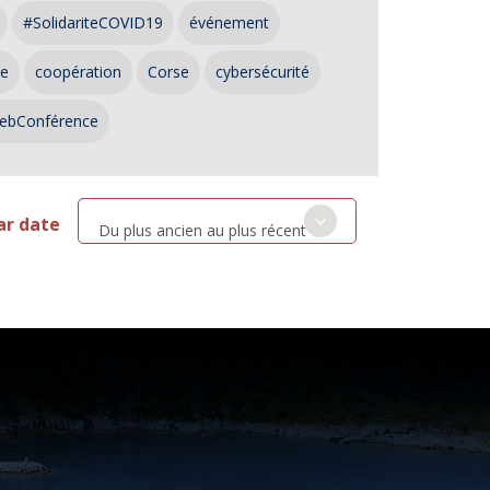
#SolidariteCOVID19
événement
ce
coopération
Corse
cybersécurité
ebConférence
ar date
Du plus ancien au plus récent