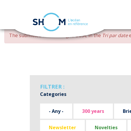
Cookies management panel
Skip
ERROR
The submitted value
changed DESC
in the
Tri par date
e
to
MESSAGE
main
content
FILTRER :
Categories
- Any -
300 years
Bri
Newsletter
Novelties