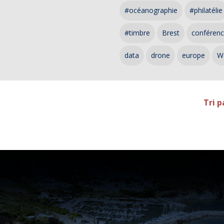
#océanographie
#philatélie
#timbre
Brest
conféren
data
drone
europe
W
Tri p