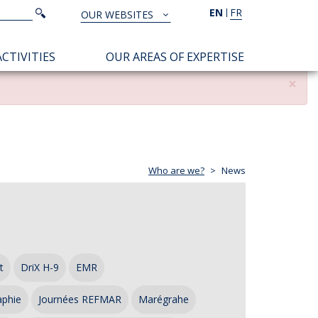
Search
EN
FR
Search
OUR WEBSITES
TOUS
NOS
CTIVITIES
OUR AREAS OF EXPERTISE
SITES
×
Who are we?
News
t
DriX H-9
EMR
aphie
Journées REFMAR
Marégrahe