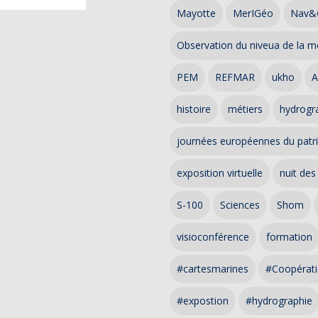
Mayotte
MerIGéo
Nav&
Observation du niveua de la m
PEM
REFMAR
ukho
A
histoire
métiers
hydrogra
journées européennes du patr
exposition virtuelle
nuit des
S-100
Sciences
Shom
visioconférence
formation
#cartesmarines
#Coopérati
#expostion
#hydrographie