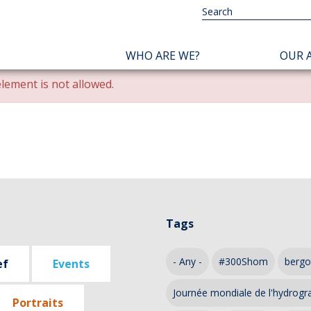
NAVIGATION
WHO ARE WE?
OUR A
PRINCIPALE
lement is not allowed.
Tags
- Any -
#300Shom
bergo
ef
Events
Journée mondiale de l'hydrogr
Portraits