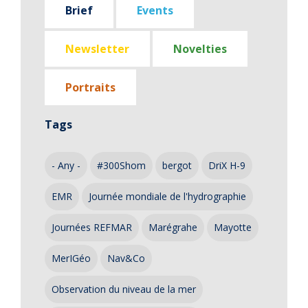
Brief
Events
Newsletter
Novelties
Portraits
Tags
- Any -
#300Shom
bergot
DriX H-9
EMR
Journée mondiale de l'hydrographie
Journées REFMAR
Marégrahe
Mayotte
MerIGéo
Nav&Co
Observation du niveau de la mer