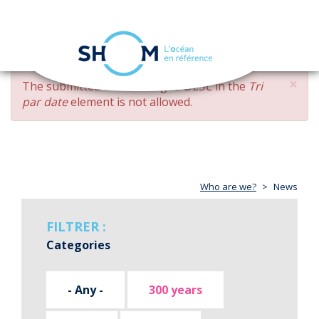
Cookies management panel
Toggle
navigation
Skip
×
ERROR
The submitted value
changed DESC
in the
Tri
to
MESSAGE
par date
element is not allowed.
main
content
Who are we?
News
FILTRER :
Categories
- Any -
300 years