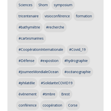
Sciences
Shom
symposium
tricentenaire
visioconférence
formation
#bathymétrie
#recherche
#cartesmarines
#CoopérationInternationale
#Covid_19
#Défense
#expostion
#hydrographie
#JourneeMondialeOcean
#océanographie
#philatélie
#SolidariteCOVID19
événement
#timbre
Brest
conférence
coopération
Corse