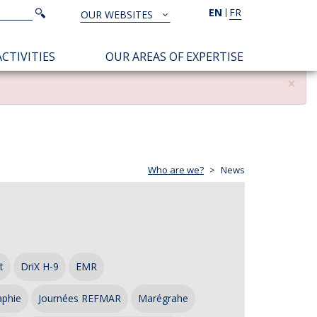
Search
EN
FR
Search
OUR WEBSITES
TOUS
NOS
CTIVITIES
OUR AREAS OF EXPERTISE
SITES
×
Who are we?
News
t
DriX H-9
EMR
aphie
Journées REFMAR
Marégrahe