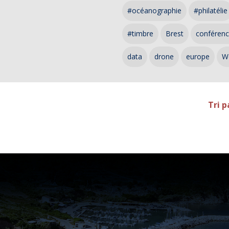
#océanographie
#philatélie
#timbre
Brest
conféren
data
drone
europe
W
Tri p