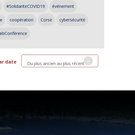
#SolidariteCOVID19
événement
ce
coopération
Corse
cybersécurité
ebConférence
ar date
Du plus ancien au plus récent