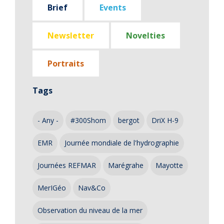
Brief
Events
Newsletter
Novelties
Portraits
Tags
- Any -
#300Shom
bergot
DriX H-9
EMR
Journée mondiale de l'hydrographie
Journées REFMAR
Marégrahe
Mayotte
MerIGéo
Nav&Co
Observation du niveau de la mer