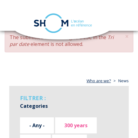
Cookies management panel
Toggle
navigation
Skip
×
ERROR
The submitted value
changed DESC
in the
Tri
to
MESSAGE
par date
element is not allowed.
main
content
Who are we?
News
FILTRER :
Categories
- Any -
300 years