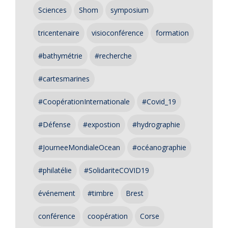
Sciences
Shom
symposium
tricentenaire
visioconférence
formation
#bathymétrie
#recherche
#cartesmarines
#CoopérationInternationale
#Covid_19
#Défense
#expostion
#hydrographie
#JourneeMondialeOcean
#océanographie
#philatélie
#SolidariteCOVID19
événement
#timbre
Brest
conférence
coopération
Corse