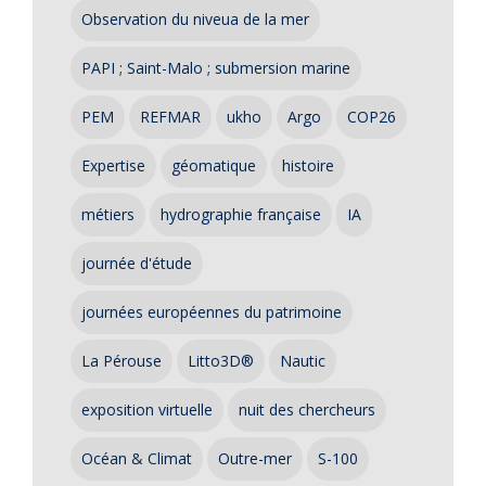
Observation du niveua de la mer
PAPI ; Saint-Malo ; submersion marine
PEM
REFMAR
ukho
Argo
COP26
Expertise
géomatique
histoire
métiers
hydrographie française
IA
journée d'étude
journées européennes du patrimoine
La Pérouse
Litto3D®
Nautic
exposition virtuelle
nuit des chercheurs
Océan & Climat
Outre-mer
S-100