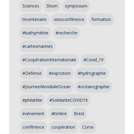
Sciences
Shom
symposium
tricentenaire
visioconférence
formation
#bathymétrie
#recherche
#cartesmarines
#CoopérationInternationale
#Covid_19
#Défense
#expostion
#hydrographie
#JourneeMondialeOcean
#océanographie
#philatélie
#SolidariteCOVID19
événement
#timbre
Brest
conférence
coopération
Corse