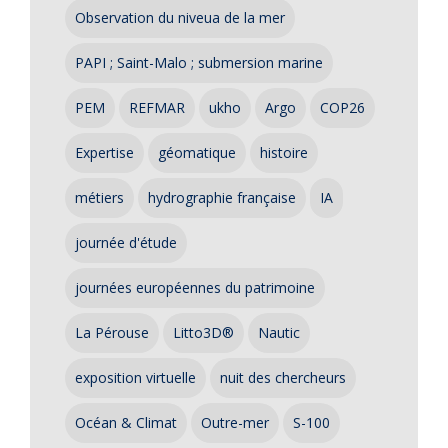
Observation du niveua de la mer
PAPI ; Saint-Malo ; submersion marine
PEM
REFMAR
ukho
Argo
COP26
Expertise
géomatique
histoire
métiers
hydrographie française
IA
journée d'étude
journées européennes du patrimoine
La Pérouse
Litto3D®
Nautic
exposition virtuelle
nuit des chercheurs
Océan & Climat
Outre-mer
S-100