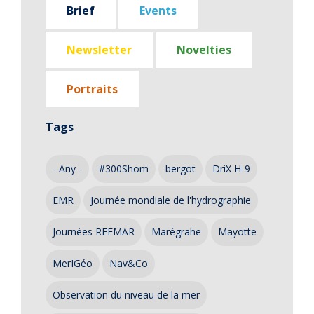
Brief
Events
Newsletter
Novelties
Portraits
Tags
- Any -
#300Shom
bergot
DriX H-9
EMR
Journée mondiale de l'hydrographie
Journées REFMAR
Marégrahe
Mayotte
MerIGéo
Nav&Co
Observation du niveau de la mer