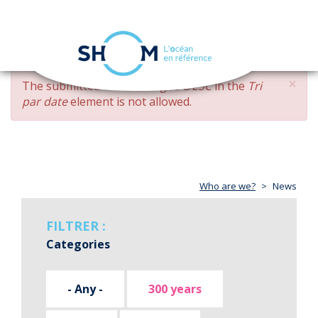
Cookies management panel
Toggle
navigation
Skip
×
ERROR
The submitted value
changed DESC
in the
Tri
to
MESSAGE
par date
element is not allowed.
main
content
Who are we?
News
FILTRER :
Categories
- Any -
300 years