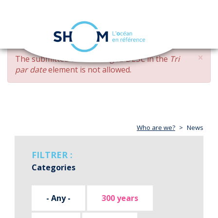
Cookies management panel
Toggle
navigation
Skip
×
ERROR
The submitted value
changed DESC
in the
Tri
to
MESSAGE
par date
element is not allowed.
main
content
Who are we?
News
FILTRER :
Categories
- Any -
300 years