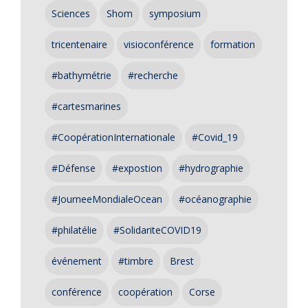
Sciences
Shom
symposium
tricentenaire
visioconférence
formation
#bathymétrie
#recherche
#cartesmarines
#CoopérationInternationale
#Covid_19
#Défense
#expostion
#hydrographie
#JourneeMondialeOcean
#océanographie
#philatélie
#SolidariteCOVID19
événement
#timbre
Brest
conférence
coopération
Corse