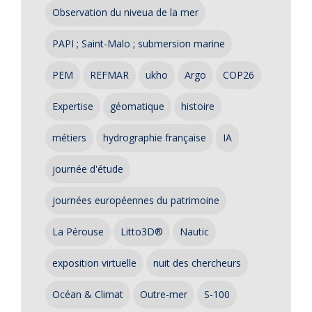
Observation du niveua de la mer
PAPI ; Saint-Malo ; submersion marine
PEM
REFMAR
ukho
Argo
COP26
Expertise
géomatique
histoire
métiers
hydrographie française
IA
journée d'étude
journées européennes du patrimoine
La Pérouse
Litto3D®
Nautic
exposition virtuelle
nuit des chercheurs
Océan & Climat
Outre-mer
S-100