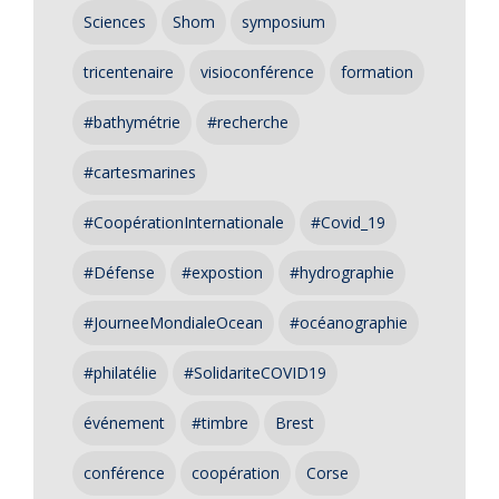
Sciences
Shom
symposium
tricentenaire
visioconférence
formation
#bathymétrie
#recherche
#cartesmarines
#CoopérationInternationale
#Covid_19
#Défense
#expostion
#hydrographie
#JourneeMondialeOcean
#océanographie
#philatélie
#SolidariteCOVID19
événement
#timbre
Brest
conférence
coopération
Corse