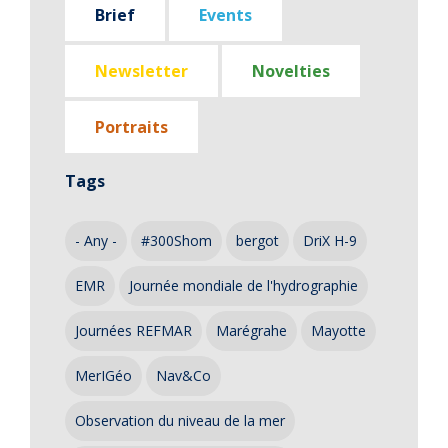
Brief
Events
Newsletter
Novelties
Portraits
Tags
- Any -
#300Shom
bergot
DriX H-9
EMR
Journée mondiale de l'hydrographie
Journées REFMAR
Marégrahe
Mayotte
MerIGéo
Nav&Co
Observation du niveau de la mer