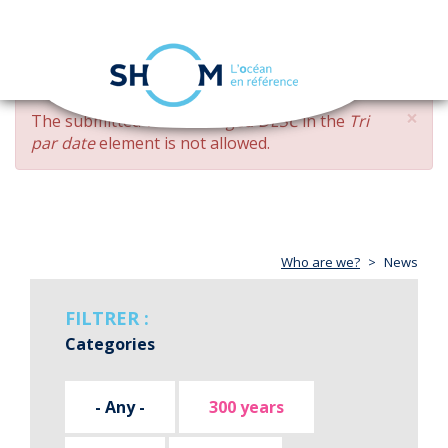
Cookies management panel
Toggle
navigation
Skip
×
ERROR
The submitted value
changed DESC
in the
Tri
to
MESSAGE
par date
element is not allowed.
main
content
Who are we?
News
FILTRER :
Categories
- Any -
300 years