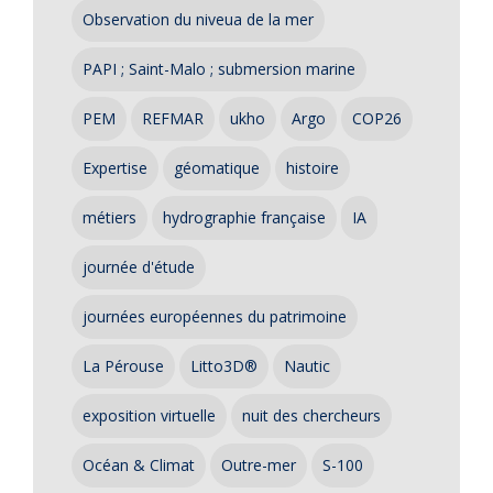
Observation du niveua de la mer
PAPI ; Saint-Malo ; submersion marine
PEM
REFMAR
ukho
Argo
COP26
Expertise
géomatique
histoire
métiers
hydrographie française
IA
journée d'étude
journées européennes du patrimoine
La Pérouse
Litto3D®
Nautic
exposition virtuelle
nuit des chercheurs
Océan & Climat
Outre-mer
S-100