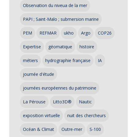
Observation du niveua de la mer
PAPI ; Saint-Malo ; submersion marine
PEM
REFMAR
ukho
Argo
COP26
Expertise
géomatique
histoire
métiers
hydrographie française
IA
journée d'étude
journées européennes du patrimoine
La Pérouse
Litto3D®
Nautic
exposition virtuelle
nuit des chercheurs
Océan & Climat
Outre-mer
S-100