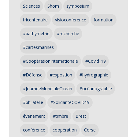
Sciences
Shom
symposium
tricentenaire
visioconférence
formation
#bathymétrie
#recherche
#cartesmarines
#CoopérationInternationale
#Covid_19
#Défense
#expostion
#hydrographie
#JourneeMondialeOcean
#océanographie
#philatélie
#SolidariteCOVID19
événement
#timbre
Brest
conférence
coopération
Corse