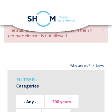
Cookies management panel
Toggle
navigation
Skip
×
ERROR
The submitted value
changed DESC
in the
Tri
to
MESSAGE
par date
element is not allowed.
main
content
Who are we?
News
FILTRER :
Categories
- Any -
300 years