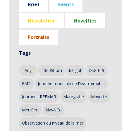
Brief
Events
Newsletter
Novelties
Portraits
Tags
- Any -
#300Shom
bergot
DriX H-9
EMR
Journée mondiale de l'hydrographie
Journées REFMAR
Marégrahe
Mayotte
MerIGéo
Nav&Co
Observation du niveau de la mer