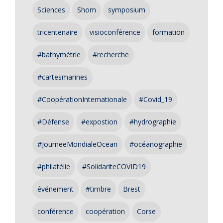
Sciences
Shom
symposium
tricentenaire
visioconférence
formation
#bathymétrie
#recherche
#cartesmarines
#CoopérationInternationale
#Covid_19
#Défense
#expostion
#hydrographie
#JourneeMondialeOcean
#océanographie
#philatélie
#SolidariteCOVID19
événement
#timbre
Brest
conférence
coopération
Corse