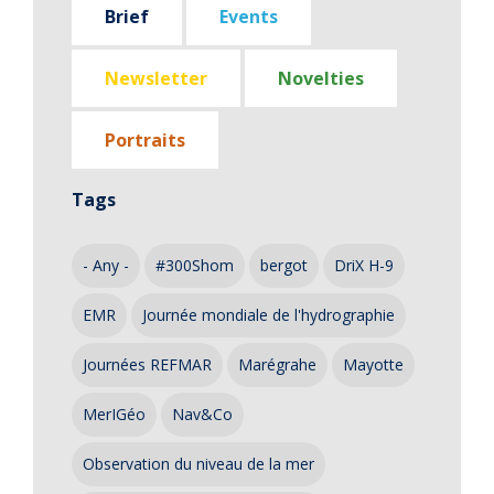
Brief
Events
Newsletter
Novelties
Portraits
Tags
- Any -
#300Shom
bergot
DriX H-9
EMR
Journée mondiale de l'hydrographie
Journées REFMAR
Marégrahe
Mayotte
MerIGéo
Nav&Co
Observation du niveau de la mer