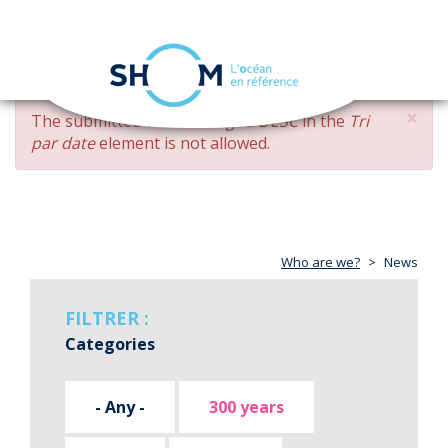
Cookies management panel
Toggle
navigation
Skip
×
ERROR
The submitted value
changed DESC
in the
Tri
to
MESSAGE
par date
element is not allowed.
main
content
Who are we?
News
FILTRER :
Categories
- Any -
300 years