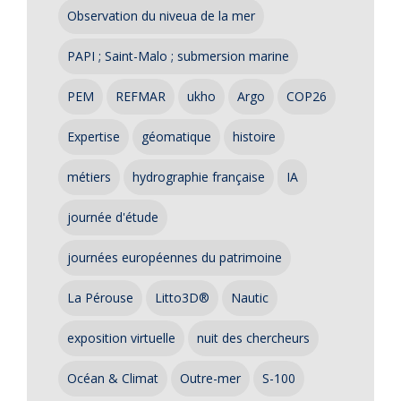
Observation du niveua de la mer
PAPI ; Saint-Malo ; submersion marine
PEM
REFMAR
ukho
Argo
COP26
Expertise
géomatique
histoire
métiers
hydrographie française
IA
journée d'étude
journées européennes du patrimoine
La Pérouse
Litto3D®
Nautic
exposition virtuelle
nuit des chercheurs
Océan & Climat
Outre-mer
S-100