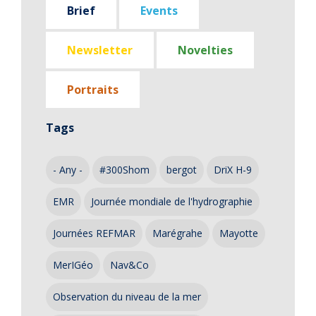
Brief
Events
Newsletter
Novelties
Portraits
Tags
- Any -
#300Shom
bergot
DriX H-9
EMR
Journée mondiale de l'hydrographie
Journées REFMAR
Marégrahe
Mayotte
MerIGéo
Nav&Co
Observation du niveau de la mer