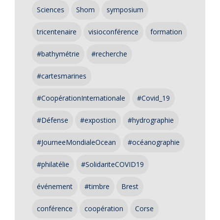
Sciences
Shom
symposium
tricentenaire
visioconférence
formation
#bathymétrie
#recherche
#cartesmarines
#CoopérationInternationale
#Covid_19
#Défense
#expostion
#hydrographie
#JourneeMondialeOcean
#océanographie
#philatélie
#SolidariteCOVID19
événement
#timbre
Brest
conférence
coopération
Corse