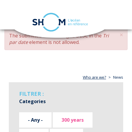
Cookies management panel
Toggle
navigation
Skip
×
ERROR
The submitted value
changed DESC
in the
Tri
to
MESSAGE
par date
element is not allowed.
main
content
Who are we?
News
FILTRER :
Categories
- Any -
300 years