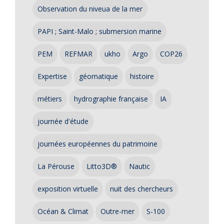
Observation du niveua de la mer
PAPI ; Saint-Malo ; submersion marine
PEM
REFMAR
ukho
Argo
COP26
Expertise
géomatique
histoire
métiers
hydrographie française
IA
journée d'étude
journées européennes du patrimoine
La Pérouse
Litto3D®
Nautic
exposition virtuelle
nuit des chercheurs
Océan & Climat
Outre-mer
S-100