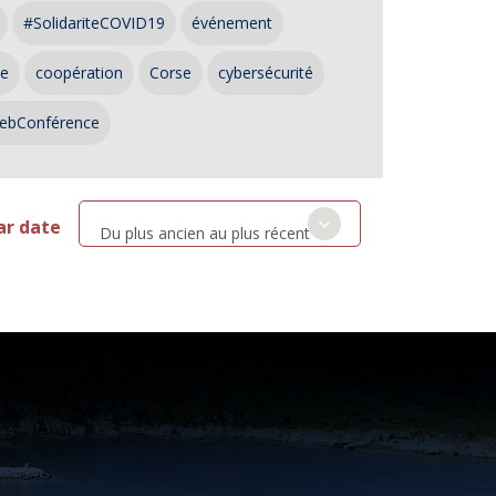
#SolidariteCOVID19
événement
ce
coopération
Corse
cybersécurité
ebConférence
ar date
Du plus ancien au plus récent