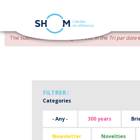
Cookies management panel
Skip
ERROR
The submitted value
changed DESC
in the
Tri par date
e
to
MESSAGE
main
content
FILTRER :
Categories
- Any -
300 years
Bri
Newsletter
Novelties