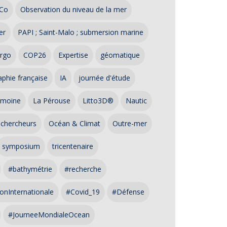
Co
Observation du niveau de la mer
er
PAPI ; Saint-Malo ; submersion marine
rgo
COP26
Expertise
géomatique
phie française
IA
journée d'étude
imoine
La Pérouse
Litto3D®
Nautic
 chercheurs
Océan & Climat
Outre-mer
symposium
tricentenaire
#bathymétrie
#recherche
onInternationale
#Covid_19
#Défense
#JourneeMondialeOcean