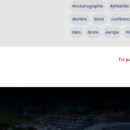
#océanographie
#philatélie
#timbre
Brest
conféren
data
drone
europe
W
Tri p