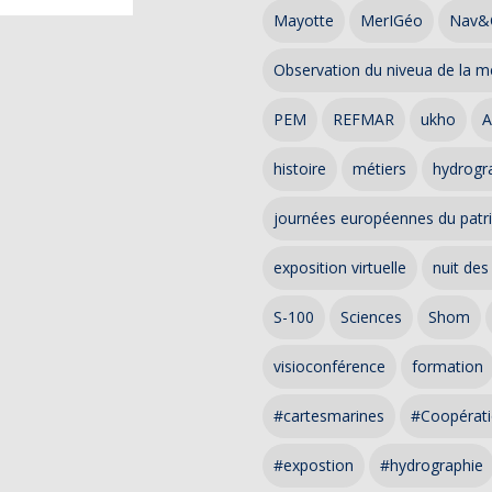
Mayotte
MerIGéo
Nav&
Observation du niveua de la m
PEM
REFMAR
ukho
A
histoire
métiers
hydrogra
journées européennes du patr
exposition virtuelle
nuit des
S-100
Sciences
Shom
visioconférence
formation
#cartesmarines
#Coopérati
#expostion
#hydrographie