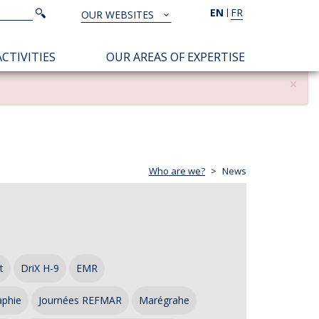
Search
EN
FR
Search
OUR WEBSITES
TOUS
NOS
CTIVITIES
OUR AREAS OF EXPERTISE
SITES
×
Who are we?
News
t
DriX H-9
EMR
aphie
Journées REFMAR
Marégrahe