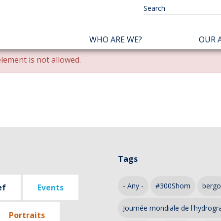
NAVIGATION
WHO ARE WE?
OUR A
PRINCIPALE
lement is not allowed.
Tags
- Any -
#300Shom
bergo
ef
Events
Journée mondiale de l'hydrogr
Portraits