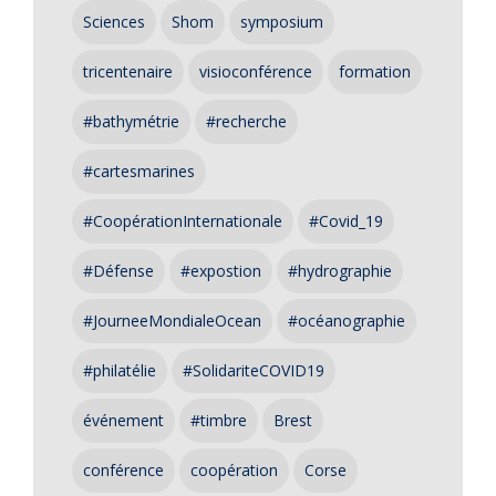
Sciences
Shom
symposium
tricentenaire
visioconférence
formation
#bathymétrie
#recherche
#cartesmarines
#CoopérationInternationale
#Covid_19
#Défense
#expostion
#hydrographie
#JourneeMondialeOcean
#océanographie
#philatélie
#SolidariteCOVID19
événement
#timbre
Brest
conférence
coopération
Corse