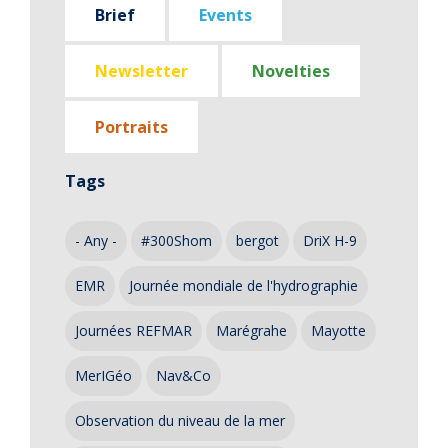
Brief
Events
Newsletter
Novelties
Portraits
Tags
- Any -
#300Shom
bergot
DriX H-9
EMR
Journée mondiale de l'hydrographie
Journées REFMAR
Marégrahe
Mayotte
MerIGéo
Nav&Co
Observation du niveau de la mer