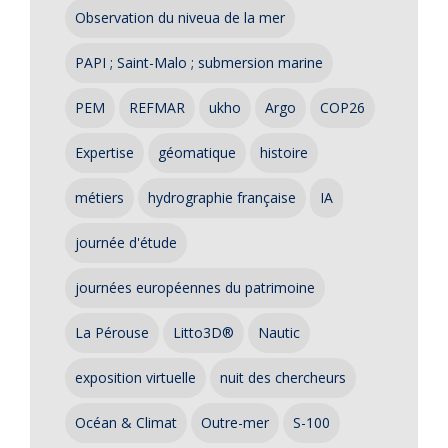
Observation du niveua de la mer
PAPI ; Saint-Malo ; submersion marine
PEM
REFMAR
ukho
Argo
COP26
Expertise
géomatique
histoire
métiers
hydrographie française
IA
journée d'étude
journées européennes du patrimoine
La Pérouse
Litto3D®
Nautic
exposition virtuelle
nuit des chercheurs
Océan & Climat
Outre-mer
S-100