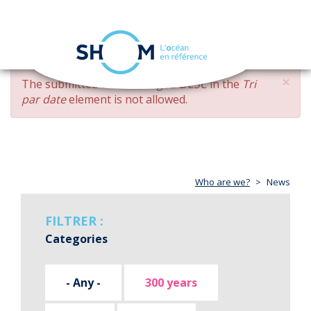
Cookies management panel
Toggle
navigation
Skip
×
ERROR
The submitted value
changed DESC
in the
Tri
to
MESSAGE
par date
element is not allowed.
main
content
Who are we?
News
FILTRER :
Categories
- Any -
300 years